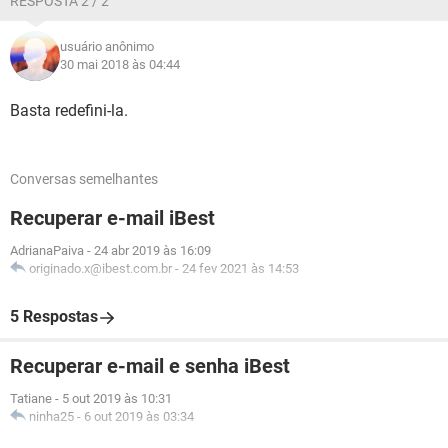
RESPOSTA 2 / 2
usuário anônimo
30 mai 2018 às 04:44
Basta redefini-la.
Conversas semelhantes
Recuperar e-mail iBest
AdrianaPaiva
-
24 abr 2019 às 16:09
originado.x@ibest.com.br
-
24 fev 2021 às 14:53
5 Respostas
Recuperar e-mail e senha iBest
Tatiane
-
5 out 2019 às 10:31
ninha25
-
6 out 2019 às 03:34