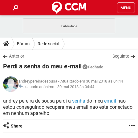
MENU
INÍCIO
JOGOS
WHATSAPP
DICAS
Fórum
Rede social
CELULAR
FACEBOOK
JOGOS
WHATSAPP
DOWNLOADS
Anterior
Seguinte
OUTLOOK
EXCEL
CELULAR
FACEBOOK
Perdi a senha do meu e-mail
INSTAGRAM
JOGOS
GMAIL
WHATSAPP
Fechado
FÓRUM
OUTLOOK
EXCEL
GUIA DE COMPRAS
CELULAR
FACEBOOK
andreypereiradesousa
- Atualizado em 30 mai 2018 às 04:44
INSTAGRAM
JOGOS
GMAIL
WHATSAPP
GLOSSÁRIO
usuário anônimo -
30 mai 2018 às 04:44
OUTLOOK
EXCEL
GUIA DE COMPRAS
CELULAR
FACEBOOK
INSTAGRAM
JOGOS
GMAIL
WHATSAPP
andrey pereira de sousa perdi a
senha
do meu
email
nao
OUTLOOK
EXCEL
estou conseguindo recupera meu email nao esta conectado
GUIA DE COMPRAS
CELULAR
FACEBOOK
em nenhum aparelho
INSTAGRAM
GMAIL
OUTLOOK
EXCEL
GUIA DE COMPRAS
Share
INSTAGRAM
GMAIL