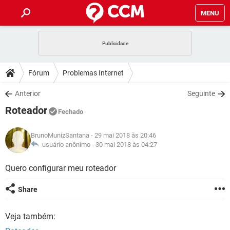
MENU
INÍCIO
JOGOS
WHATSAPP
DICAS
Fórum
Problemas Internet
CELULAR
FACEBOOK
JOGOS
WHATSAPP
DOWNLOADS
Anterior
Seguinte
OUTLOOK
EXCEL
CELULAR
FACEBOOK
Roteador
INSTAGRAM
JOGOS
GMAIL
WHATSAPP
Fechado
FÓRUM
OUTLOOK
EXCEL
GUIA DE COMPRAS
CELULAR
FACEBOOK
BrunoMunizSantana
- 29 mai 2018 às 20:46
INSTAGRAM
JOGOS
GMAIL
WHATSAPP
GLOSSÁRIO
usuário anônimo -
30 mai 2018 às 04:27
OUTLOOK
EXCEL
GUIA DE COMPRAS
CELULAR
FACEBOOK
INSTAGRAM
JOGOS
GMAIL
WHATSAPP
Quero configurar meu roteador
OUTLOOK
EXCEL
GUIA DE COMPRAS
CELULAR
FACEBOOK
Share
INSTAGRAM
GMAIL
OUTLOOK
EXCEL
GUIA DE COMPRAS
Veja também:
INSTAGRAM
GMAIL