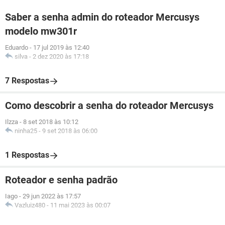
Saber a senha admin do roteador Mercusys
modelo mw301r
Eduardo
-
17 jul 2019 às 12:40
silva
-
2 dez 2020 às 17:18
7 Respostas
Como descobrir a senha do roteador Mercusys
Ilzza
-
8 set 2018 às 10:12
ninha25
-
9 set 2018 às 06:00
1 Respostas
Roteador e senha padrão
Iago
-
29 jun 2022 às 17:57
Vazluiz480
-
11 mai 2023 às 00:07