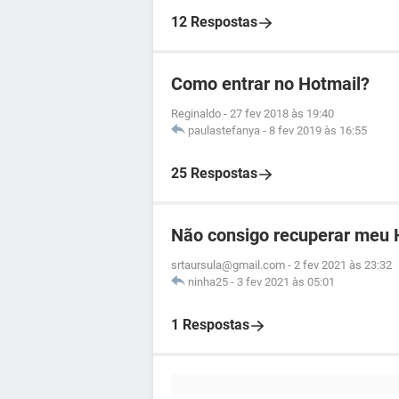
12 Respostas
Como entrar no Hotmail?
Reginaldo
-
27 fev 2018 às 19:40
paulastefanya
-
8 fev 2019 às 16:55
25 Respostas
Não consigo recuperar meu 
srtaursula@gmail.com
-
2 fev 2021 às 23:32
ninha25
-
3 fev 2021 às 05:01
1 Respostas