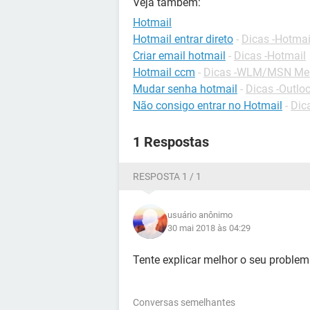
Veja também:
Hotmail
Hotmail entrar direto
-
Dicas -Hotmai
Criar email hotmail
-
Dicas -Hotmail
Hotmail ccm
-
Dicas -WLM/MSN Me
Mudar senha hotmail
-
Dicas -Outlo
Não consigo entrar no Hotmail
-
Dic
1 Respostas
RESPOSTA 1 / 1
usuário anônimo
30 mai 2018 às 04:29
Tente explicar melhor o seu problem
Conversas semelhantes