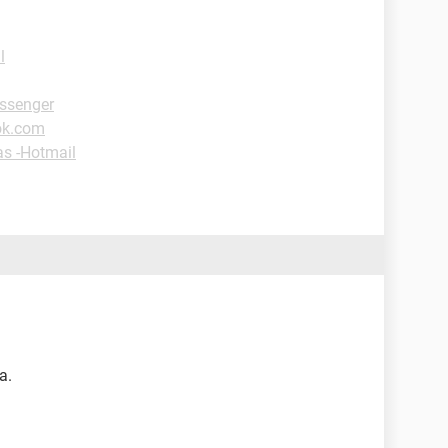
l
ssenger
ok.com
as -Hotmail
a.