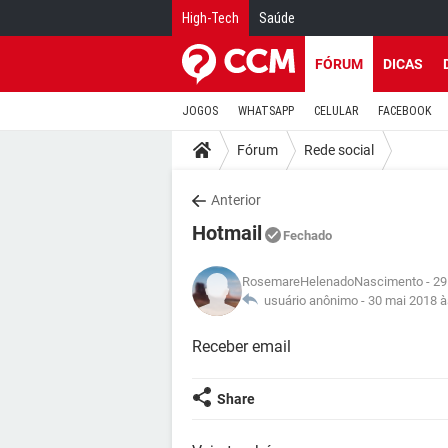
High-Tech
Saúde
FÓRUM
DICAS
JOGOS
WHATSAPP
CELULAR
FACEBOOK
Fórum
Rede social
Anterior
Hotmail
Fechado
RosemareHelenadoNascimento
- 29
usuário anônimo -
30 mai 2018 à
Receber email
Share