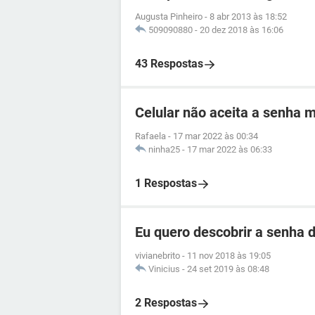
Augusta Pinheiro
-
8 abr 2013 às 18:52
509090880
-
20 dez 2018 às 16:06
43 Respostas
Celular não aceita a senha 
Rafaela
-
17 mar 2022 às 00:34
ninha25
-
17 mar 2022 às 06:33
1 Respostas
Eu quero descobrir a senha d
vivianebrito
-
11 nov 2018 às 19:05
Vinicius
-
24 set 2019 às 08:48
2 Respostas