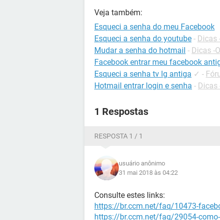
Veja também:
Esqueci a senha do meu Facebook
Esqueci a senha do youtube
-
Dicas
Mudar a senha do hotmail
-
Dicas -
Facebook entrar meu facebook anti
Esqueci a senha tv lg antiga
✓
-
Fór
Hotmail entrar login e senha
-
Dicas 
1 Respostas
RESPOSTA 1 / 1
usuário anônimo
31 mai 2018 às 04:22
Consulte estes links:
https://br.ccm.net/faq/10473-face
https://br.ccm.net/faq/29054-como