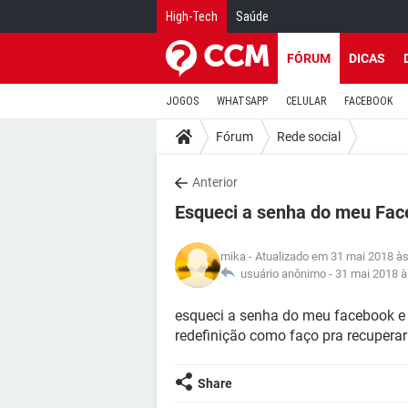
High-Tech
Saúde
FÓRUM
DICAS
JOGOS
WHATSAPP
CELULAR
FACEBOOK
Fórum
Rede social
Anterior
Esqueci a senha do meu Fa
mika
- Atualizado em 31 mai 2018 às
usuário anônimo -
31 mai 2018 à
esqueci a senha do meu facebook e 
redefinição como faço pra recuperar
Share