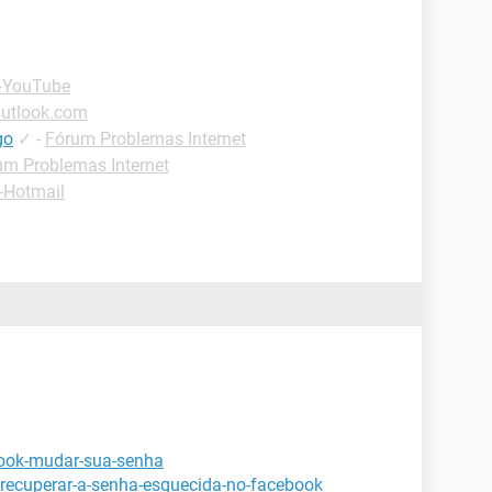
 -YouTube
Outlook.com
go
✓
-
Fórum Problemas Internet
um Problemas Internet
-Hotmail
book-mudar-sua-senha
-recuperar-a-senha-esquecida-no-facebook