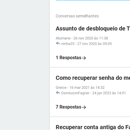
Conversas semelhantes
Assunto de desbloqueio de 
Atumane
-
26 nov 2020 às 11:38
ninha25
-
27 nov 2020 às 05:05
1 Respostas
Como recuperar senha do me
Greice
-
16 mar 2021 às 14:32
DemissonFagner
-
24 jan 2023 às 14:01
7 Respostas
Recuperar conta antiga do 