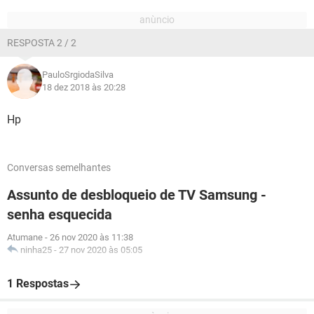
RESPOSTA 2 / 2
PauloSrgiodaSilva
18 dez 2018 às 20:28
Hp
Conversas semelhantes
Assunto de desbloqueio de TV Samsung -
senha esquecida
Atumane
-
26 nov 2020 às 11:38
ninha25
-
27 nov 2020 às 05:05
1 Respostas