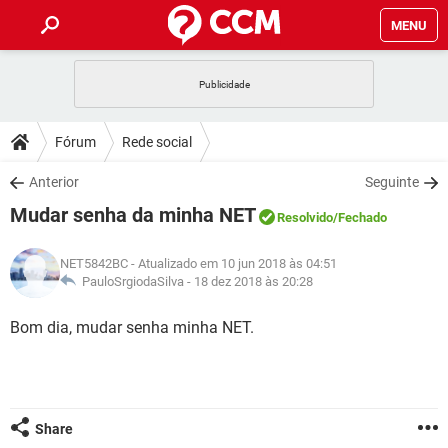
MENU
INÍCIO
JOGOS
WHATSAPP
DICAS
Fórum
Rede social
CELULAR
FACEBOOK
JOGOS
WHATSAPP
DOWNLOADS
Anterior
Seguinte
OUTLOOK
EXCEL
CELULAR
FACEBOOK
Mudar senha da minha NET
INSTAGRAM
JOGOS
GMAIL
WHATSAPP
Resolvido
/Fechado
FÓRUM
OUTLOOK
EXCEL
GUIA DE COMPRAS
CELULAR
FACEBOOK
NET5842BC
- Atualizado em 10 jun 2018 às 04:51
INSTAGRAM
JOGOS
GMAIL
WHATSAPP
GLOSSÁRIO
PauloSrgiodaSilva -
18 dez 2018 às 20:28
OUTLOOK
EXCEL
GUIA DE COMPRAS
CELULAR
FACEBOOK
INSTAGRAM
JOGOS
GMAIL
WHATSAPP
Bom dia, mudar senha minha NET.
OUTLOOK
EXCEL
GUIA DE COMPRAS
CELULAR
FACEBOOK
INSTAGRAM
GMAIL
OUTLOOK
EXCEL
GUIA DE COMPRAS
INSTAGRAM
GMAIL
Share