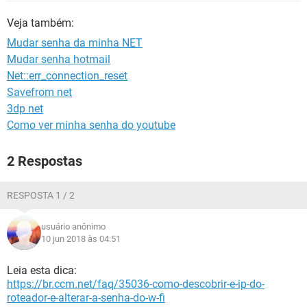
GUIA DE COMPRAS
Veja também:
Mudar senha da minha NET
Mudar senha hotmail
Net::err_connection_reset
Savefrom net
3dp net
Como ver minha senha do youtube
2 Respostas
RESPOSTA 1 / 2
usuário anônimo
10 jun 2018 às 04:51
Leia esta dica:
https://br.ccm.net/faq/35036-como-descobrir-e-ip-do-
roteador-e-alterar-a-senha-do-w-fi