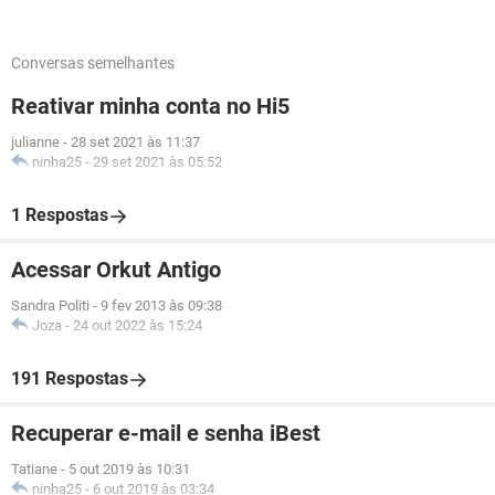
Conversas semelhantes
Reativar minha conta no Hi5
julianne
-
28 set 2021 às 11:37
ninha25
-
29 set 2021 às 05:52
1 Respostas
Acessar Orkut Antigo
Sandra Politi
-
9 fev 2013 às 09:38
Joza
-
24 out 2022 às 15:24
191 Respostas
Recuperar e-mail e senha iBest
Tatiane
-
5 out 2019 às 10:31
ninha25
-
6 out 2019 às 03:34