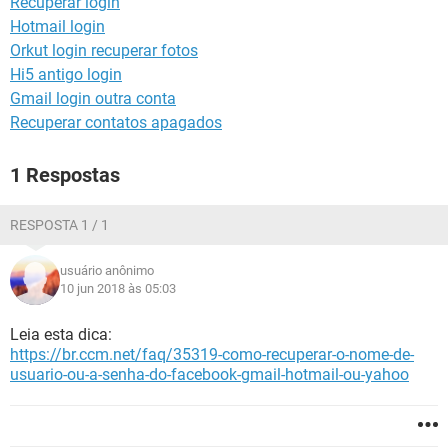
Recuperar login
GUIA DE COMPRAS
Hotmail login
Orkut login recuperar fotos
Hi5 antigo login
Gmail login outra conta
Recuperar contatos apagados
1 Respostas
RESPOSTA 1 / 1
usuário anônimo
10 jun 2018 às 05:03
Leia esta dica:
https://br.ccm.net/faq/35319-como-recuperar-o-nome-de-
usuario-ou-a-senha-do-facebook-gmail-hotmail-ou-yahoo