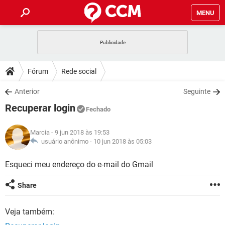
MENU
INÍCIO
JOGOS
WHATSAPP
DICAS
Fórum
Rede social
CELULAR
FACEBOOK
JOGOS
WHATSAPP
DOWNLOADS
Anterior
Seguinte
OUTLOOK
EXCEL
CELULAR
FACEBOOK
Recuperar login
INSTAGRAM
JOGOS
GMAIL
WHATSAPP
Fechado
FÓRUM
OUTLOOK
EXCEL
GUIA DE COMPRAS
CELULAR
FACEBOOK
Marcia
- 9 jun 2018 às 19:53
INSTAGRAM
JOGOS
GMAIL
WHATSAPP
GLOSSÁRIO
usuário anônimo -
10 jun 2018 às 05:03
OUTLOOK
EXCEL
GUIA DE COMPRAS
CELULAR
FACEBOOK
INSTAGRAM
JOGOS
GMAIL
WHATSAPP
Esqueci meu endereço do e-mail do Gmail
OUTLOOK
EXCEL
GUIA DE COMPRAS
CELULAR
FACEBOOK
Share
INSTAGRAM
GMAIL
OUTLOOK
EXCEL
GUIA DE COMPRAS
Veja também:
INSTAGRAM
GMAIL