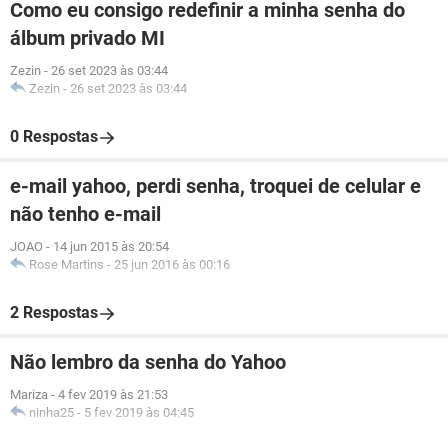
Como eu consigo redefinir a minha senha do
álbum privado MI
Zezin
-
26 set 2023 às 03:44
Zezin
-
26 set 2023 às 03:44
0 Respostas
e-mail yahoo, perdi senha, troquei de celular e
não tenho e-mail
JOAO
-
14 jun 2015 às 20:54
Rose Martins
-
25 jun 2016 às 00:16
2 Respostas
Não lembro da senha do Yahoo
Mariza
-
4 fev 2019 às 21:53
ninha25
-
5 fev 2019 às 04:45