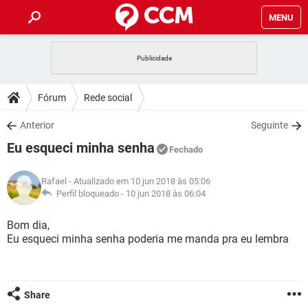
MENU
INÍCIO
JOGOS
WHATSAPP
DICAS
Fórum
Rede social
CELULAR
FACEBOOK
JOGOS
WHATSAPP
DOWNLOADS
Anterior
Seguinte
OUTLOOK
EXCEL
CELULAR
FACEBOOK
Eu esqueci minha senha
INSTAGRAM
JOGOS
GMAIL
WHATSAPP
Fechado
FÓRUM
OUTLOOK
EXCEL
GUIA DE COMPRAS
CELULAR
FACEBOOK
Rafael
- Atualizado em 10 jun 2018 às 05:06
INSTAGRAM
JOGOS
GMAIL
WHATSAPP
GLOSSÁRIO
Perfil bloqueado -
10 jun 2018 às 06:04
OUTLOOK
EXCEL
GUIA DE COMPRAS
CELULAR
FACEBOOK
INSTAGRAM
JOGOS
GMAIL
WHATSAPP
Bom dia,
OUTLOOK
EXCEL
Eu esqueci minha senha poderia me manda pra eu lembra
GUIA DE COMPRAS
CELULAR
FACEBOOK
INSTAGRAM
GMAIL
OUTLOOK
EXCEL
GUIA DE COMPRAS
INSTAGRAM
GMAIL
Share