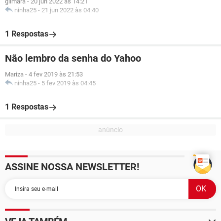
gilmara
-
20 jun 2022 às 14:21
ninha25
-
21 jun 2022 às 04:40
1 Respostas
Não lembro da senha do Yahoo
Mariza
-
4 fev 2019 às 21:53
ninha25
-
5 fev 2019 às 04:45
1 Respostas
ASSINE NOSSA NEWSLETTER!