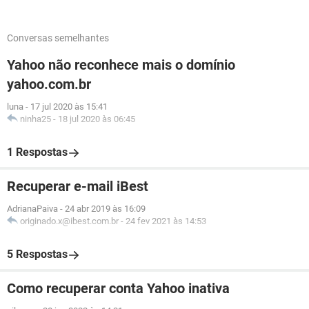
Conversas semelhantes
Yahoo não reconhece mais o domínio
yahoo.com.br
luna
-
17 jul 2020 às 15:41
ninha25
-
18 jul 2020 às 06:45
1 Respostas
Recuperar e-mail iBest
AdrianaPaiva
-
24 abr 2019 às 16:09
originado.x@ibest.com.br
-
24 fev 2021 às 14:53
5 Respostas
Como recuperar conta Yahoo inativa