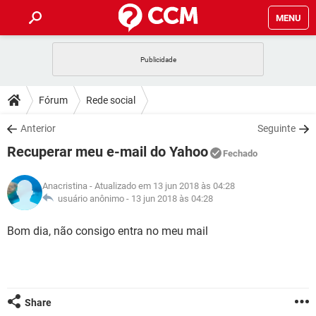
MENU
INÍCIO
JOGOS
WHATSAPP
DICAS
Fórum
Rede social
CELULAR
FACEBOOK
JOGOS
WHATSAPP
DOWNLOADS
Anterior
Seguinte
OUTLOOK
EXCEL
CELULAR
FACEBOOK
Recuperar meu e-mail do Yahoo
INSTAGRAM
JOGOS
GMAIL
WHATSAPP
Fechado
FÓRUM
OUTLOOK
EXCEL
GUIA DE COMPRAS
CELULAR
FACEBOOK
Anacristina
- Atualizado em 13 jun 2018 às 04:28
INSTAGRAM
JOGOS
GMAIL
WHATSAPP
GLOSSÁRIO
usuário anônimo -
13 jun 2018 às 04:28
OUTLOOK
EXCEL
GUIA DE COMPRAS
CELULAR
FACEBOOK
INSTAGRAM
JOGOS
GMAIL
WHATSAPP
Bom dia, não consigo entra no meu mail
OUTLOOK
EXCEL
GUIA DE COMPRAS
CELULAR
FACEBOOK
INSTAGRAM
GMAIL
OUTLOOK
EXCEL
GUIA DE COMPRAS
INSTAGRAM
GMAIL
Share