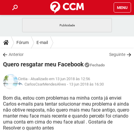
MENU
INÍCIO
JOGOS
WHATSAPP
DICAS
Fórum
E-mail
CELULAR
FACEBOOK
JOGOS
WHATSAPP
DOWNLOADS
Anterior
Seguinte
OUTLOOK
EXCEL
CELULAR
FACEBOOK
Quero resgatar meu Facebook
INSTAGRAM
JOGOS
GMAIL
WHATSAPP
Fechado
FÓRUM
OUTLOOK
EXCEL
GUIA DE COMPRAS
CELULAR
FACEBOOK
Cintia
- Atualizado em 13 jun 2018 às 12:56
INSTAGRAM
JOGOS
GMAIL
WHATSAPP
GLOSSÁRIO
CarlosCsarMendesAlves -
13 jun 2018 às 16:30
OUTLOOK
EXCEL
GUIA DE COMPRAS
CELULAR
FACEBOOK
INSTAGRAM
JOGOS
GMAIL
WHATSAPP
Bom dia, estou com problemas na minha conta já enviei
OUTLOOK
EXCEL
Carlos e-mails para tentar solucionar meu problema é ainda
GUIA DE COMPRAS
CELULAR
FACEBOOK
não obtive resposta, não quero mais meu face antigo, quero
INSTAGRAM
GMAIL
manter meu face mais recente e quando percebi foi criando
OUTLOOK
EXCEL
GUIA DE COMPRAS
uma conta em cima do meu face atual . Gostaria de
INSTAGRAM
GMAIL
Resolver o quanto antes