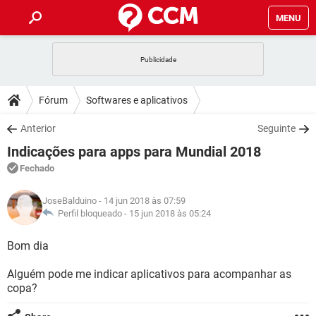
MENU
INÍCIO
JOGOS
WHATSAPP
DICAS
Fórum
Softwares e aplicativos
CELULAR
FACEBOOK
JOGOS
WHATSAPP
DOWNLOADS
Anterior
Seguinte
OUTLOOK
EXCEL
CELULAR
FACEBOOK
Indicações para apps para Mundial 2018
INSTAGRAM
JOGOS
GMAIL
WHATSAPP
FÓRUM
OUTLOOK
EXCEL
Fechado
GUIA DE COMPRAS
CELULAR
FACEBOOK
INSTAGRAM
JOGOS
GMAIL
WHATSAPP
GLOSSÁRIO
OUTLOOK
JoseBalduino
- 14 jun 2018 às 07:59
EXCEL
GUIA DE COMPRAS
CELULAR
FACEBOOK
Perfil bloqueado -
15 jun 2018 às 05:24
INSTAGRAM
JOGOS
GMAIL
WHATSAPP
OUTLOOK
EXCEL
Bom dia
GUIA DE COMPRAS
CELULAR
FACEBOOK
INSTAGRAM
GMAIL
Alguém pode me indicar aplicativos para acompanhar as
OUTLOOK
EXCEL
GUIA DE COMPRAS
copa?
INSTAGRAM
GMAIL