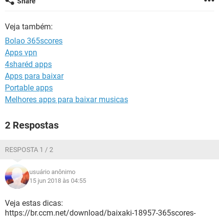
Share
GUIA DE COMPRAS
Veja também:
Bolao 365scores
Apps vpn
4sharéd apps
Apps para baixar
Portable apps
Melhores apps para baixar musicas
2 Respostas
RESPOSTA 1 / 2
usuário anônimo
15 jun 2018 às 04:55
Veja estas dicas:
https://br.ccm.net/download/baixaki-18957-365scores-