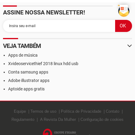
ASSINE NOSSA NEWSLETTER!
VEJA TAMBÉM
Apps de música
Xvideoservicethief 2018 linux hdd usb
Conta samsung apps
Adobe illustrator apps
Aptoide apps gratis
Equipe
Termos de uso
Política de Privacidade
Contato
Regulamento
A Revista Da Mulher
Configuração de cookies