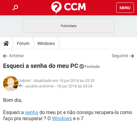
MENU
INÍCIO
JOGOS
WHATSAPP
DICAS
Fórum
Windows
CELULAR
FACEBOOK
JOGOS
WHATSAPP
DOWNLOADS
Anterior
Seguinte
OUTLOOK
EXCEL
CELULAR
FACEBOOK
Esqueci a senha do meu PC
INSTAGRAM
JOGOS
GMAIL
WHATSAPP
Fechado
FÓRUM
OUTLOOK
EXCEL
GUIA DE COMPRAS
CELULAR
FACEBOOK
Gabriel
- Atualizado em 18 jun 2018 às 03:33
INSTAGRAM
JOGOS
GMAIL
WHATSAPP
GLOSSÁRIO
usuário anônimo -
18 jun 2018 às 03:34
OUTLOOK
EXCEL
GUIA DE COMPRAS
CELULAR
FACEBOOK
INSTAGRAM
JOGOS
GMAIL
WHATSAPP
Bom dia,
OUTLOOK
EXCEL
GUIA DE COMPRAS
CELULAR
FACEBOOK
Esqueci a
senha
do meu pc e não consigu recupera-la como
INSTAGRAM
GMAIL
faço pra recuperar ? O
Windows
e o 7
OUTLOOK
EXCEL
GUIA DE COMPRAS
INSTAGRAM
GMAIL