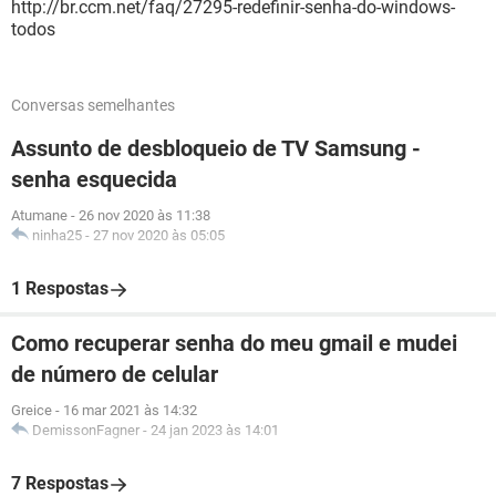
http://br.ccm.net/faq/27295-redefinir-senha-do-windows-
todos
Conversas semelhantes
Assunto de desbloqueio de TV Samsung -
senha esquecida
Atumane
-
26 nov 2020 às 11:38
ninha25
-
27 nov 2020 às 05:05
1 Respostas
Como recuperar senha do meu gmail e mudei
de número de celular
Greice
-
16 mar 2021 às 14:32
DemissonFagner
-
24 jan 2023 às 14:01
7 Respostas