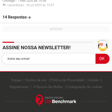
Cristiago
-
7 mar 2020 às 15:58
carambavei
-
26 jul 2023 às 15:57
14 Respostas
ASSINE NOSSA NEWSLETTER!
Equipe
Termos de uso
Política de Privacidade
Contato
Regulamento
A Revista Da Mulher
Configuração de cookies