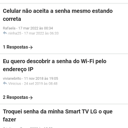
Celular não aceita a senha mesmo estando
correta
Rafaela
-
17 mar 2022 às 00:34
ninha25
-
17 mar 2022 às 06:33
1 Respostas
Eu quero descobrir a senha do Wi-Fi pelo
endereço IP
vivianebrito
-
11 nov 2018 às 19:05
Vinicius
-
24 set 2019 às 08:48
2 Respostas
Troquei senha da minha Smart TV LG o que
fazer