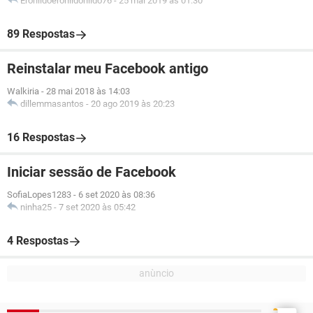
Eronildoeronildonildo76
-
25 mai 2019 às 01:30
89 Respostas
Reinstalar meu Facebook antigo
Walkiria
-
28 mai 2018 às 14:03
dillemmasantos
-
20 ago 2019 às 20:23
16 Respostas
Iniciar sessão de Facebook
SofiaLopes1283
-
6 set 2020 às 08:36
ninha25
-
7 set 2020 às 05:42
4 Respostas