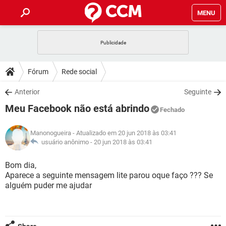
MENU
INÍCIO
JOGOS
WHATSAPP
DICAS
Fórum
Rede social
CELULAR
FACEBOOK
JOGOS
WHATSAPP
DOWNLOADS
Anterior
Seguinte
OUTLOOK
EXCEL
CELULAR
FACEBOOK
Meu Facebook não está abrindo
INSTAGRAM
JOGOS
GMAIL
WHATSAPP
Fechado
FÓRUM
OUTLOOK
EXCEL
GUIA DE COMPRAS
CELULAR
FACEBOOK
Manonogueira
- Atualizado em 20 jun 2018 às 03:41
INSTAGRAM
JOGOS
GMAIL
WHATSAPP
GLOSSÁRIO
usuário anônimo -
20 jun 2018 às 03:41
OUTLOOK
EXCEL
GUIA DE COMPRAS
CELULAR
FACEBOOK
INSTAGRAM
JOGOS
GMAIL
WHATSAPP
Bom dia,
OUTLOOK
EXCEL
Aparece a seguinte mensagem lite parou oque faço ??? Se
GUIA DE COMPRAS
CELULAR
FACEBOOK
alguém puder me ajudar
INSTAGRAM
GMAIL
OUTLOOK
EXCEL
GUIA DE COMPRAS
INSTAGRAM
GMAIL