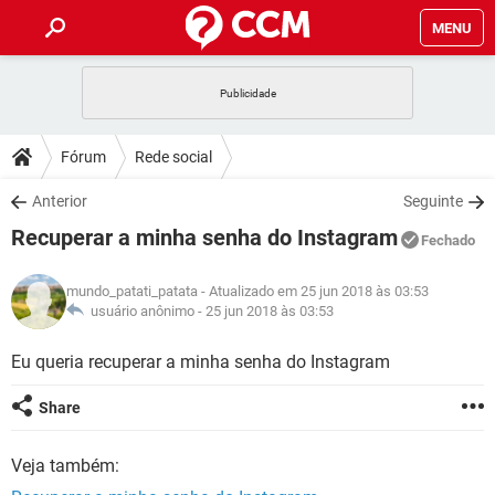
MENU
INÍCIO
JOGOS
WHATSAPP
DICAS
Fórum
Rede social
CELULAR
FACEBOOK
JOGOS
WHATSAPP
DOWNLOADS
Anterior
Seguinte
OUTLOOK
EXCEL
CELULAR
FACEBOOK
Recuperar a minha senha do Instagram
INSTAGRAM
JOGOS
GMAIL
WHATSAPP
Fechado
FÓRUM
OUTLOOK
EXCEL
GUIA DE COMPRAS
CELULAR
FACEBOOK
mundo_patati_patata
- Atualizado em 25 jun 2018 às 03:53
INSTAGRAM
JOGOS
GMAIL
WHATSAPP
GLOSSÁRIO
usuário anônimo -
25 jun 2018 às 03:53
OUTLOOK
EXCEL
GUIA DE COMPRAS
CELULAR
FACEBOOK
INSTAGRAM
JOGOS
GMAIL
WHATSAPP
Eu queria recuperar a minha senha do Instagram
OUTLOOK
EXCEL
GUIA DE COMPRAS
CELULAR
FACEBOOK
Share
INSTAGRAM
GMAIL
OUTLOOK
EXCEL
GUIA DE COMPRAS
Veja também:
INSTAGRAM
GMAIL