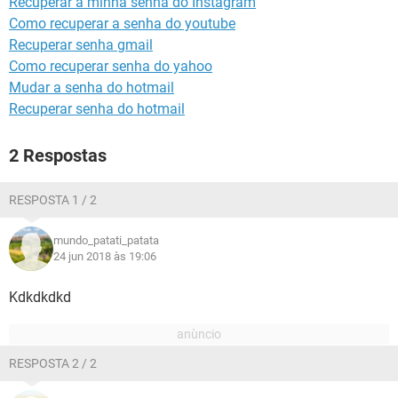
Recuperar a minha senha do Instagram
GUIA DE COMPRAS
Como recuperar a senha do youtube
Recuperar senha gmail
Como recuperar senha do yahoo
Mudar a senha do hotmail
Recuperar senha do hotmail
2 Respostas
RESPOSTA 1 / 2
mundo_patati_patata
24 jun 2018 às 19:06
Kdkdkdkd
RESPOSTA 2 / 2