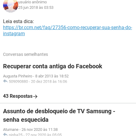
usuário anônimo
25 jun 2018 às 03:53
Leia esta dica:
https://br.ccm.net/faq/27356-como-recuperar-sua-senha-do-
instagram
Conversas semelhantes
Recuperar conta antiga do Facebook
Augusta Pinheiro
-
8 abr 2013 às 18:52
509090880
-
20 dez 2018 às 16:06
43 Respostas
Assunto de desbloqueio de TV Samsung -
senha esquecida
Atumane
-
26 nov 2020 às 11:38
ninha25
-
27 nov 2020 às 05:05