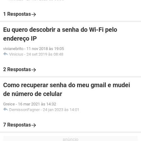
1 Respostas
Eu quero descobrir a senha do Wi-Fi pelo
endereço IP
vivianebrito
-
11 nov 2018 às 19:05
Vinicius
-
24 set 2019 às 08:48
2 Respostas
Como recuperar senha do meu gmail e mudei
de número de celular
Greice
-
16 mar 2021 às 14:32
DemissonFagner
-
24 jan 2023 às 14:01
7 Respostas