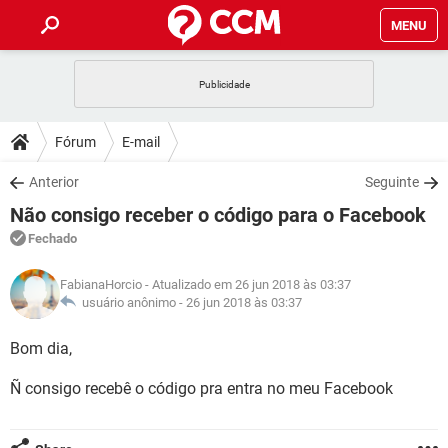
MENU
INÍCIO
JOGOS
WHATSAPP
DICAS
Fórum
E-mail
CELULAR
FACEBOOK
JOGOS
WHATSAPP
DOWNLOADS
Anterior
Seguinte
OUTLOOK
EXCEL
CELULAR
FACEBOOK
Não consigo receber o código para o Facebook
INSTAGRAM
JOGOS
GMAIL
WHATSAPP
FÓRUM
OUTLOOK
EXCEL
Fechado
GUIA DE COMPRAS
CELULAR
FACEBOOK
INSTAGRAM
JOGOS
GMAIL
WHATSAPP
GLOSSÁRIO
OUTLOOK
FabianaHorcio
- Atualizado em 26 jun 2018 às 03:37
EXCEL
GUIA DE COMPRAS
CELULAR
FACEBOOK
usuário anônimo -
26 jun 2018 às 03:37
INSTAGRAM
JOGOS
GMAIL
WHATSAPP
OUTLOOK
EXCEL
Bom dia,
GUIA DE COMPRAS
CELULAR
FACEBOOK
INSTAGRAM
GMAIL
Ñ consigo recebê o código pra entra no meu Facebook
OUTLOOK
EXCEL
GUIA DE COMPRAS
INSTAGRAM
GMAIL