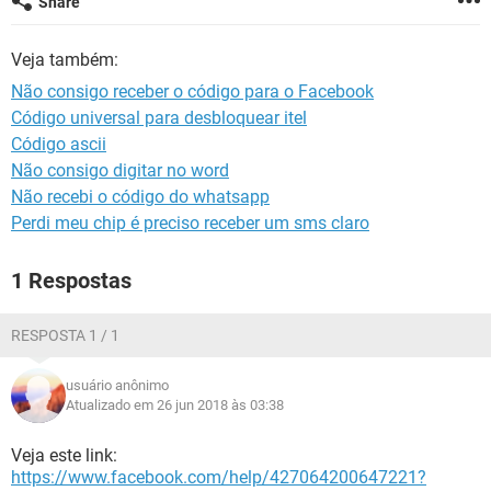
Share
GUIA DE COMPRAS
Veja também:
Não consigo receber o código para o Facebook
Código universal para desbloquear itel
Código ascii
Não consigo digitar no word
Não recebi o código do whatsapp
Perdi meu chip é preciso receber um sms claro
1 Respostas
RESPOSTA 1 / 1
usuário anônimo
Atualizado em 26 jun 2018 às 03:38
Veja este link:
https://www.facebook.com/help/427064200647221?