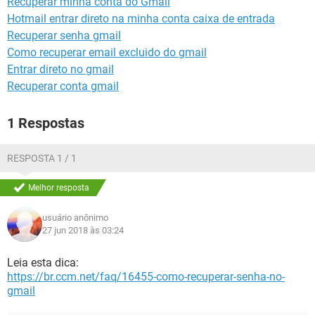
Recuperar minha conta do Gmail
GUIA DE COMPRAS
Hotmail entrar direto na minha conta caixa de entrada
Recuperar senha gmail
Como recuperar email excluido do gmail
Entrar direto no gmail
Recuperar conta gmail
1 Respostas
RESPOSTA 1 / 1
Melhor resposta
usuário anônimo
27 jun 2018 às 03:24
Leia esta dica:
https://br.ccm.net/faq/16455-como-recuperar-senha-no-
gmail