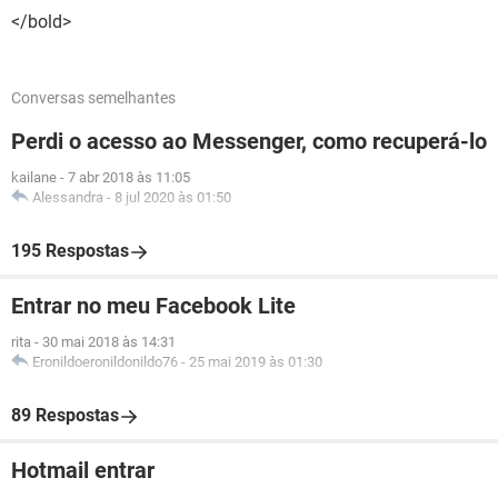
</bold>
Conversas semelhantes
Perdi o acesso ao Messenger, como recuperá-lo
kailane
-
7 abr 2018 às 11:05
Alessandra
-
8 jul 2020 às 01:50
195 Respostas
Entrar no meu Facebook Lite
rita
-
30 mai 2018 às 14:31
Eronildoeronildonildo76
-
25 mai 2019 às 01:30
89 Respostas
Hotmail entrar