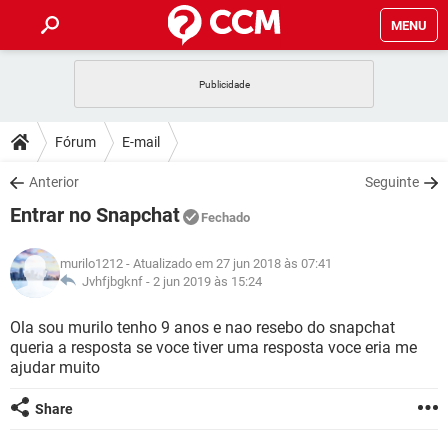
MENU
INÍCIO
JOGOS
WHATSAPP
DICAS
Fórum
E-mail
CELULAR
FACEBOOK
JOGOS
WHATSAPP
DOWNLOADS
Anterior
Seguinte
OUTLOOK
EXCEL
CELULAR
FACEBOOK
Entrar no Snapchat
INSTAGRAM
JOGOS
GMAIL
WHATSAPP
Fechado
FÓRUM
OUTLOOK
EXCEL
GUIA DE COMPRAS
CELULAR
FACEBOOK
murilo1212
- Atualizado em 27 jun 2018 às 07:41
INSTAGRAM
JOGOS
GMAIL
WHATSAPP
GLOSSÁRIO
Jvhfjbgknf -
2 jun 2019 às 15:24
OUTLOOK
EXCEL
GUIA DE COMPRAS
CELULAR
FACEBOOK
INSTAGRAM
JOGOS
GMAIL
WHATSAPP
Ola sou murilo tenho 9 anos e nao resebo do snapchat
OUTLOOK
EXCEL
queria a resposta se voce tiver uma resposta voce eria me
GUIA DE COMPRAS
CELULAR
FACEBOOK
ajudar muito
INSTAGRAM
GMAIL
OUTLOOK
EXCEL
GUIA DE COMPRAS
Share
INSTAGRAM
GMAIL