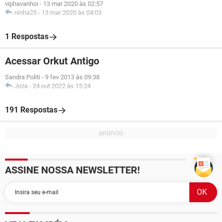
viphavanhoi
-
13 mar 2020 às 02:57
ninha25
-
13 mar 2020 às 04:03
1 Respostas
Acessar Orkut Antigo
Sandra Politi
-
9 fev 2013 às 09:38
Joza
-
24 out 2022 às 15:24
191 Respostas
ASSINE NOSSA NEWSLETTER!