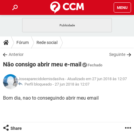
MENU
INÍCIO
JOGOS
WHATSAPP
DICAS
Fórum
Rede social
CELULAR
FACEBOOK
JOGOS
WHATSAPP
DOWNLOADS
Anterior
Seguinte
OUTLOOK
EXCEL
CELULAR
FACEBOOK
Não consigo abrir meu e-mail
INSTAGRAM
JOGOS
GMAIL
WHATSAPP
Fechado
FÓRUM
OUTLOOK
EXCEL
GUIA DE COMPRAS
CELULAR
FACEBOOK
Joseaparecidolemisdasilva
- Atualizado em 27 jun 2018 às 12:07
INSTAGRAM
JOGOS
GMAIL
WHATSAPP
GLOSSÁRIO
Perfil bloqueado -
27 jun 2018 às 12:07
OUTLOOK
EXCEL
GUIA DE COMPRAS
CELULAR
FACEBOOK
INSTAGRAM
JOGOS
GMAIL
WHATSAPP
Bom dia, nao to conseguindo abrir meu email
OUTLOOK
EXCEL
GUIA DE COMPRAS
CELULAR
FACEBOOK
INSTAGRAM
GMAIL
OUTLOOK
EXCEL
GUIA DE COMPRAS
INSTAGRAM
GMAIL
Share