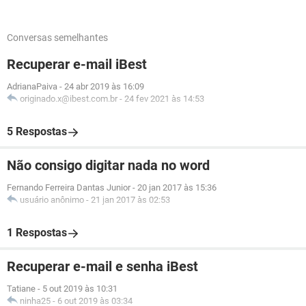
Conversas semelhantes
Recuperar e-mail iBest
AdrianaPaiva
-
24 abr 2019 às 16:09
originado.x@ibest.com.br
-
24 fev 2021 às 14:53
5 Respostas
Não consigo digitar nada no word
Fernando Ferreira Dantas Junior
-
20 jan 2017 às 15:36
usuário anônimo
-
21 jan 2017 às 02:53
1 Respostas
Recuperar e-mail e senha iBest
Tatiane
-
5 out 2019 às 10:31
ninha25
-
6 out 2019 às 03:34