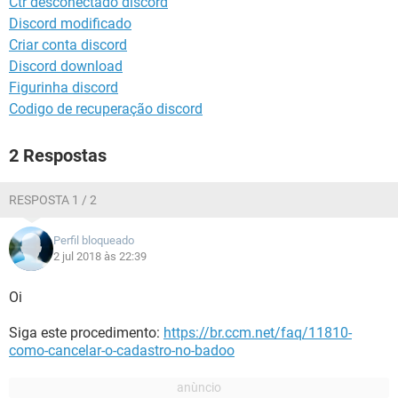
Ctr desconectado discord
GUIA DE COMPRAS
Discord modificado
Criar conta discord
Discord download
Figurinha discord
Codigo de recuperação discord
2 Respostas
RESPOSTA 1 / 2
Perfil bloqueado
2 jul 2018 às 22:39
Oi
Siga este procedimento:
https://br.ccm.net/faq/11810-
como-cancelar-o-cadastro-no-badoo