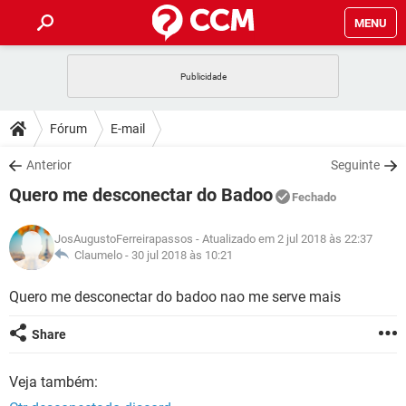
MENU
INÍCIO
JOGOS
WHATSAPP
DICAS
Fórum
E-mail
CELULAR
FACEBOOK
JOGOS
WHATSAPP
DOWNLOADS
Anterior
Seguinte
OUTLOOK
EXCEL
CELULAR
FACEBOOK
Quero me desconectar do Badoo
INSTAGRAM
JOGOS
GMAIL
WHATSAPP
Fechado
FÓRUM
OUTLOOK
EXCEL
GUIA DE COMPRAS
CELULAR
FACEBOOK
JosAugustoFerreirapassos
- Atualizado em 2 jul 2018 às 22:37
INSTAGRAM
JOGOS
GMAIL
WHATSAPP
GLOSSÁRIO
Claumelo -
30 jul 2018 às 10:21
OUTLOOK
EXCEL
GUIA DE COMPRAS
CELULAR
FACEBOOK
INSTAGRAM
JOGOS
GMAIL
WHATSAPP
Quero me desconectar do badoo nao me serve mais
OUTLOOK
EXCEL
GUIA DE COMPRAS
CELULAR
FACEBOOK
Share
INSTAGRAM
GMAIL
OUTLOOK
EXCEL
GUIA DE COMPRAS
Veja também:
INSTAGRAM
GMAIL