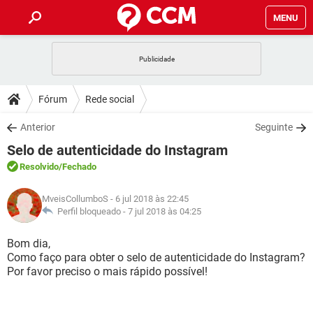
MENU
INÍCIO
JOGOS
WHATSAPP
DICAS
Fórum
Rede social
CELULAR
FACEBOOK
JOGOS
WHATSAPP
DOWNLOADS
Anterior
Seguinte
OUTLOOK
EXCEL
CELULAR
FACEBOOK
Selo de autenticidade do Instagram
INSTAGRAM
JOGOS
GMAIL
WHATSAPP
FÓRUM
OUTLOOK
EXCEL
Resolvido
/Fechado
GUIA DE COMPRAS
CELULAR
FACEBOOK
INSTAGRAM
JOGOS
GMAIL
WHATSAPP
GLOSSÁRIO
OUTLOOK
MveisCollumboS
- 6 jul 2018 às 22:45
EXCEL
GUIA DE COMPRAS
CELULAR
FACEBOOK
Perfil bloqueado -
7 jul 2018 às 04:25
INSTAGRAM
JOGOS
GMAIL
WHATSAPP
OUTLOOK
EXCEL
Bom dia,
GUIA DE COMPRAS
CELULAR
FACEBOOK
Como faço para obter o selo de autenticidade do Instagram?
INSTAGRAM
GMAIL
Por favor preciso o mais rápido possível!
OUTLOOK
EXCEL
GUIA DE COMPRAS
INSTAGRAM
GMAIL