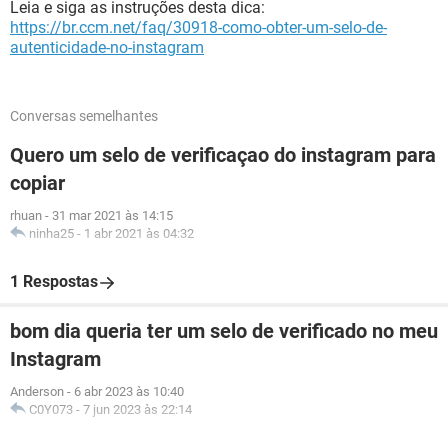
Leia e siga as instruções desta dica:
https://br.ccm.net/faq/30918-como-obter-um-selo-de-
autenticidade-no-instagram
Conversas semelhantes
Quero um selo de verificaçao do instagram para
copiar
rhuan
-
31 mar 2021 às 14:15
ninha25
-
1 abr 2021 às 04:32
1 Respostas
bom dia queria ter um selo de verificado no meu
Instagram
Anderson
-
6 abr 2023 às 10:40
C0Y073
-
7 jun 2023 às 22:14