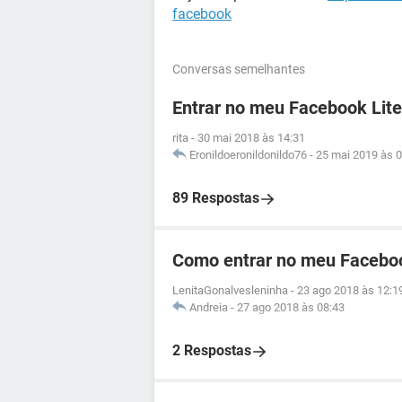
facebook
Conversas semelhantes
Entrar no meu Facebook Lite
rita
-
30 mai 2018 às 14:31
Eronildoeronildonildo76
-
25 mai 2019 às 0
89 Respostas
Como entrar no meu Facebo
LenitaGonalvesleninha
-
23 ago 2018 às 12:1
Andreia
-
27 ago 2018 às 08:43
2 Respostas