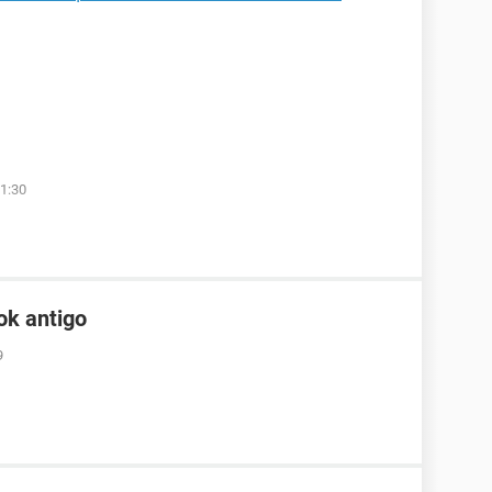
1:30
ok antigo
9