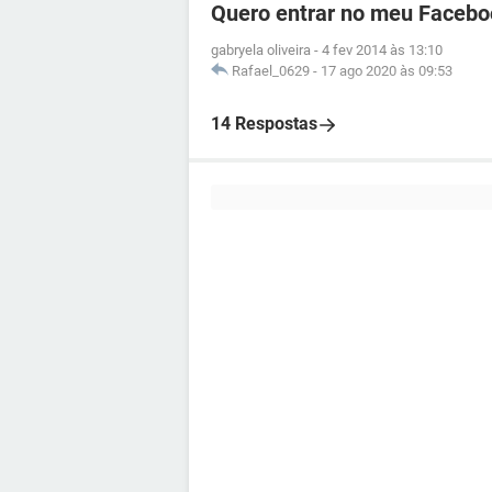
Quero entrar no meu Facebo
gabryela oliveira
-
4 fev 2014 às 13:10
Rafael_0629
-
17 ago 2020 às 09:53
14 Respostas