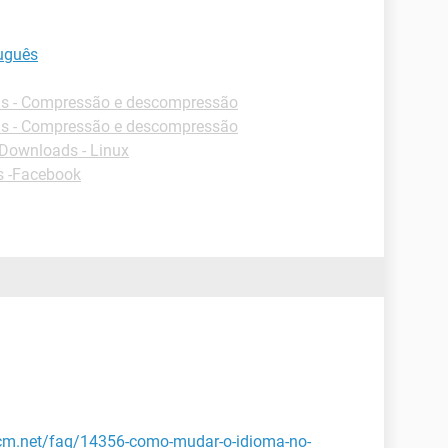
uguês
s - Compressão e descompressão
s - Compressão e descompressão
Downloads - Linux
s -Facebook
.ccm.net/faq/14356-como-mudar-o-idioma-no-