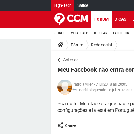
High-Tech
Saúde
FÓRUM
DICAS
JOGOS
WHATSAPP
CELULAR
FACEBOOK
Fórum
Rede social
Anterior
Meu Facebook não entra co
PatrciaMller
- 7 jul 2018 às 20:05
Perfil bloqueado -
8 jul 2018 às 0
Boa noite! Meu face diz que não é p
configurações e lá está em Portuguê
Share