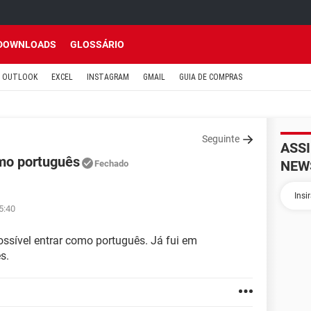
DOWNLOADS
GLOSSÁRIO
OUTLOOK
EXCEL
INSTAGRAM
GMAIL
GUIA DE COMPRAS
Seguinte
ASS
mo português
NEW
Fechado
5:40
ossível entrar como português. Já fui em
s.