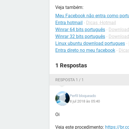
Veja também:
Meu Facebook não entra como port
Entra hotmail
-
Dicas -Hotmail
Winrar 64 bits português
-
Download
Winrar 32 bits português
-
Download
Linux ubuntu download portugues
-
Entra direto no meu facebook
-
Dica
1 Respostas
RESPOSTA 1 / 1
Perfil bloqueado
8 jul 2018 às 05:40
Oi
Veja este procedimento:
https://br