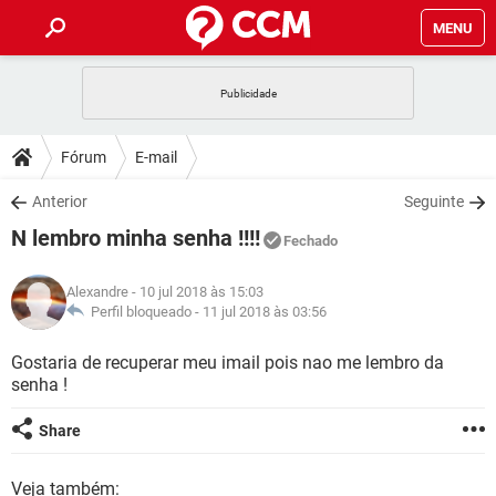
MENU
INÍCIO
JOGOS
WHATSAPP
DICAS
Fórum
E-mail
CELULAR
FACEBOOK
JOGOS
WHATSAPP
DOWNLOADS
Anterior
Seguinte
OUTLOOK
EXCEL
CELULAR
FACEBOOK
N lembro minha senha !!!!
INSTAGRAM
JOGOS
GMAIL
WHATSAPP
Fechado
FÓRUM
OUTLOOK
EXCEL
GUIA DE COMPRAS
CELULAR
FACEBOOK
Alexandre
- 10 jul 2018 às 15:03
INSTAGRAM
JOGOS
GMAIL
WHATSAPP
GLOSSÁRIO
Perfil bloqueado -
11 jul 2018 às 03:56
OUTLOOK
EXCEL
GUIA DE COMPRAS
CELULAR
FACEBOOK
INSTAGRAM
JOGOS
GMAIL
WHATSAPP
Gostaria de recuperar meu imail pois nao me lembro da
OUTLOOK
EXCEL
senha !
GUIA DE COMPRAS
CELULAR
FACEBOOK
INSTAGRAM
GMAIL
OUTLOOK
EXCEL
Share
GUIA DE COMPRAS
INSTAGRAM
GMAIL
Veja também: