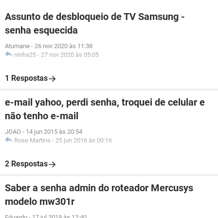
Assunto de desbloqueio de TV Samsung -
senha esquecida
Atumane
-
26 nov 2020 às 11:38
ninha25
-
27 nov 2020 às 05:05
1 Respostas
e-mail yahoo, perdi senha, troquei de celular e
não tenho e-mail
JOAO
-
14 jun 2015 às 20:54
Rose Martins
-
25 jun 2016 às 00:16
2 Respostas
Saber a senha admin do roteador Mercusys
modelo mw301r
Eduardo
-
17 jul 2019 às 12:40