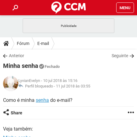
MENU
INÍCIO
JOGOS
WHATSAPP
DICAS
Fórum
E-mail
CELULAR
FACEBOOK
JOGOS
WHATSAPP
DOWNLOADS
Anterior
Seguinte
OUTLOOK
EXCEL
CELULAR
FACEBOOK
Minha senha
INSTAGRAM
JOGOS
GMAIL
WHATSAPP
Fechado
FÓRUM
OUTLOOK
EXCEL
GUIA DE COMPRAS
CELULAR
FACEBOOK
LyvianEvelyn
- 10 jul 2018 às 15:16
INSTAGRAM
JOGOS
GMAIL
WHATSAPP
GLOSSÁRIO
Perfil bloqueado -
11 jul 2018 às 03:55
OUTLOOK
EXCEL
GUIA DE COMPRAS
CELULAR
FACEBOOK
INSTAGRAM
JOGOS
GMAIL
WHATSAPP
Como é minha
senha
do e-mail?
OUTLOOK
EXCEL
GUIA DE COMPRAS
CELULAR
FACEBOOK
Share
INSTAGRAM
GMAIL
OUTLOOK
EXCEL
GUIA DE COMPRAS
Veja também:
INSTAGRAM
GMAIL