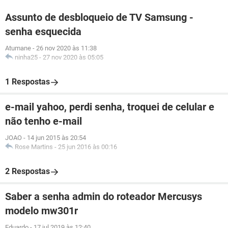
Assunto de desbloqueio de TV Samsung -
senha esquecida
Atumane
-
26 nov 2020 às 11:38
ninha25
-
27 nov 2020 às 05:05
1 Respostas
e-mail yahoo, perdi senha, troquei de celular e
não tenho e-mail
JOAO
-
14 jun 2015 às 20:54
Rose Martins
-
25 jun 2016 às 00:16
2 Respostas
Saber a senha admin do roteador Mercusys
modelo mw301r
Eduardo
-
17 jul 2019 às 12:40