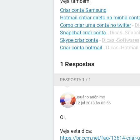
Veja também:
Criar conta Samsung
Hotmail entrar direto na minha cont
Como criar uma conta no twitter
-
Di
Snapchat criar conta
-
Dicas -Snapc
Skype criar conta
-
Dicas -Softwares
Criar conta hotmail
-
Dicas -Hotmail
1 Respostas
RESPOSTA 1 / 1
usuário anônimo
12 jul 2018 às 03:56
Oi,
Veja esta dica:
https://br.ccm.net/faq/13614-criar