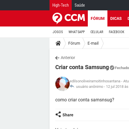
High-Tech
Saúde
FÓRUM
DICAS
JOGOS
WHATSAPP
CELULAR
FACEBOOK
Fórum
E-mail
Anterior
Criar conta Samsung
Fechado
edilsonoliveiramoitinhosantana
- Atu
usuário anônimo -
12 jul 2018 às
como criar conta samsnsug?
Share