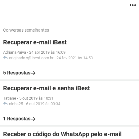
Conversas semelhantes
Recuperar e-mail iBest
AdrianaPaiva
-
24 abr 2019 às 16:09
originado.x@ibest.com.br
-
24 fev 2021 às 14:53
5 Respostas
Recuperar e-mail e senha iBest
Tatiane
-
5 out 2019 às 10:31
ninha25
-
6 out 2019 às 03:34
1 Respostas
Receber o código do WhatsApp pelo e-mail