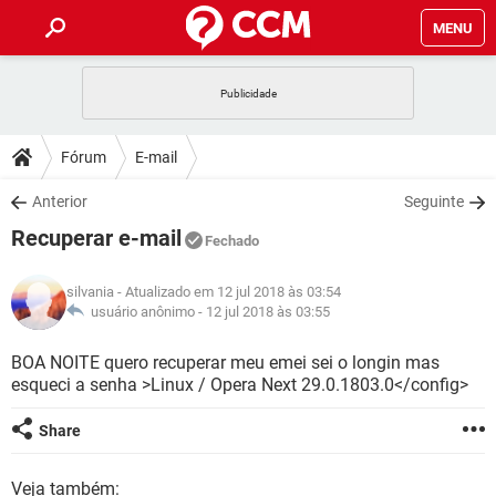
MENU
INÍCIO
JOGOS
WHATSAPP
DICAS
Fórum
E-mail
CELULAR
FACEBOOK
JOGOS
WHATSAPP
DOWNLOADS
Anterior
Seguinte
OUTLOOK
EXCEL
CELULAR
FACEBOOK
Recuperar e-mail
INSTAGRAM
JOGOS
GMAIL
WHATSAPP
Fechado
FÓRUM
OUTLOOK
EXCEL
GUIA DE COMPRAS
CELULAR
FACEBOOK
silvania
- Atualizado em 12 jul 2018 às 03:54
INSTAGRAM
JOGOS
GMAIL
WHATSAPP
GLOSSÁRIO
usuário anônimo -
12 jul 2018 às 03:55
OUTLOOK
EXCEL
GUIA DE COMPRAS
CELULAR
FACEBOOK
INSTAGRAM
JOGOS
GMAIL
WHATSAPP
BOA NOITE quero recuperar meu emei sei o longin mas
OUTLOOK
EXCEL
esqueci a senha >Linux / Opera Next 29.0.1803.0</config>
GUIA DE COMPRAS
CELULAR
FACEBOOK
INSTAGRAM
GMAIL
OUTLOOK
EXCEL
Share
GUIA DE COMPRAS
INSTAGRAM
GMAIL
Veja também: