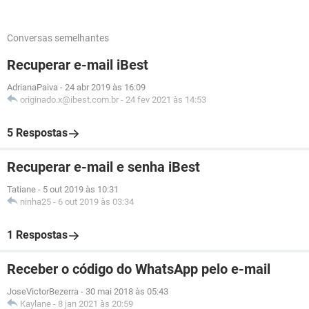
Conversas semelhantes
Recuperar e-mail iBest
AdrianaPaiva
-
24 abr 2019 às 16:09
originado.x@ibest.com.br
-
24 fev 2021 às 14:53
5 Respostas
Recuperar e-mail e senha iBest
Tatiane
-
5 out 2019 às 10:31
ninha25
-
6 out 2019 às 03:34
1 Respostas
Receber o código do WhatsApp pelo e-mail
JoseVictorBezerra
-
30 mai 2018 às 05:43
Kaylane
-
8 jan 2021 às 20:59