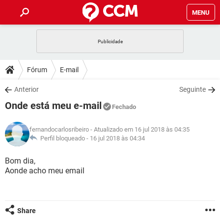
MENU
INÍCIO
JOGOS
WHATSAPP
DICAS
Fórum
E-mail
CELULAR
FACEBOOK
JOGOS
WHATSAPP
DOWNLOADS
Anterior
Seguinte
OUTLOOK
EXCEL
CELULAR
FACEBOOK
Onde está meu e-mail
INSTAGRAM
JOGOS
GMAIL
WHATSAPP
Fechado
FÓRUM
OUTLOOK
EXCEL
GUIA DE COMPRAS
CELULAR
FACEBOOK
fernandocarlosribeiro
- Atualizado em 16 jul 2018 às 04:35
INSTAGRAM
JOGOS
GMAIL
WHATSAPP
GLOSSÁRIO
Perfil bloqueado -
16 jul 2018 às 04:34
OUTLOOK
EXCEL
GUIA DE COMPRAS
CELULAR
FACEBOOK
INSTAGRAM
JOGOS
GMAIL
WHATSAPP
Bom dia,
OUTLOOK
EXCEL
Aonde acho meu email
GUIA DE COMPRAS
CELULAR
FACEBOOK
INSTAGRAM
GMAIL
OUTLOOK
EXCEL
GUIA DE COMPRAS
INSTAGRAM
GMAIL
Share