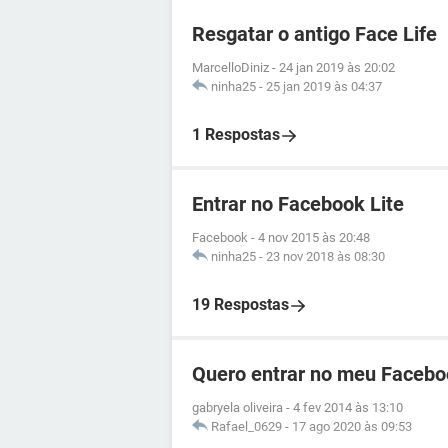
Resgatar o antigo Face Life
MarcelloDiniz
-
24 jan 2019 às 20:02
ninha25
-
25 jan 2019 às 04:37
1 Respostas
Entrar no Facebook Lite
Facebook
-
4 nov 2015 às 20:48
ninha25
-
23 nov 2018 às 08:30
19 Respostas
Quero entrar no meu Facebo
gabryela oliveira
-
4 fev 2014 às 13:10
Rafael_0629
-
17 ago 2020 às 09:53