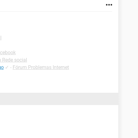
l
acebook
 Rede social
go
✓
-
Fórum Problemas Internet