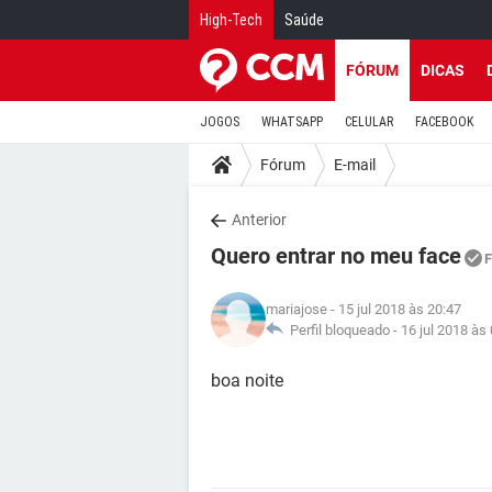
High-Tech
Saúde
FÓRUM
DICAS
JOGOS
WHATSAPP
CELULAR
FACEBOOK
Fórum
E-mail
Anterior
Quero entrar no meu face
F
mariajose
- 15 jul 2018 às 20:47
Perfil bloqueado -
16 jul 2018 às
boa noite