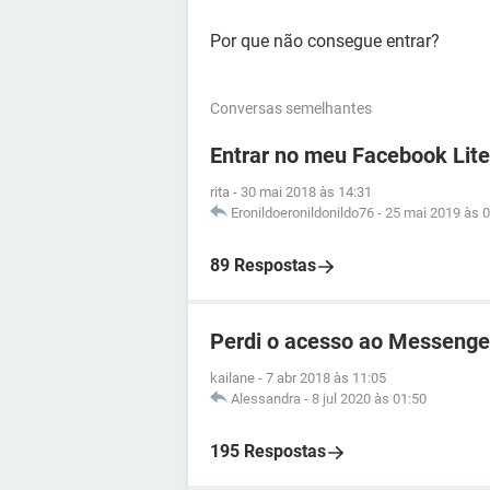
Por que não consegue entrar?
Conversas semelhantes
Entrar no meu Facebook Lite
rita
-
30 mai 2018 às 14:31
Eronildoeronildonildo76
-
25 mai 2019 às 0
89 Respostas
Perdi o acesso ao Messenge
kailane
-
7 abr 2018 às 11:05
Alessandra
-
8 jul 2020 às 01:50
195 Respostas