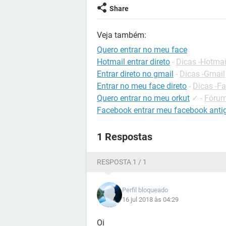
Share
Veja também:
Quero entrar no meu face
Hotmail entrar direto
-
Dicas -Hotmai
Entrar direto no gmail
-
Dicas -Gmail
Entrar no meu face direto
-
Dicas -F
Quero entrar no meu orkut
✓
-
Fórum
Facebook entrar meu facebook anti
1 Respostas
RESPOSTA 1 / 1
Perfil bloqueado
16 jul 2018 às 04:29
Oi