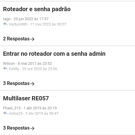
Roteador e senha padrão
Iago
-
29 jun 2022 às 17:57
Vazluiz480
-
11 mai 2023 às 00:07
2 Respostas
Entrar no roteador com a senha admin
Wilson
-
8 mai 2017 às 23:52
Ketilly
-
29 out 2020 às 23:06
3 Respostas
Multilaser RE057
Fhael_315
-
1 abr 2019 às 20:19
ninha25
-
2 abr 2019 às 09:47
3 Respostas