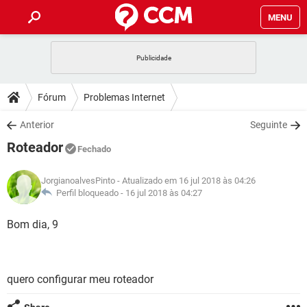
MENU
INÍCIO
JOGOS
WHATSAPP
DICAS
Fórum
Problemas Internet
CELULAR
FACEBOOK
JOGOS
WHATSAPP
DOWNLOADS
Anterior
Seguinte
OUTLOOK
EXCEL
CELULAR
FACEBOOK
Roteador
INSTAGRAM
JOGOS
GMAIL
WHATSAPP
Fechado
FÓRUM
OUTLOOK
EXCEL
GUIA DE COMPRAS
CELULAR
FACEBOOK
JorgianoalvesPinto
- Atualizado em 16 jul 2018 às 04:26
INSTAGRAM
JOGOS
GMAIL
WHATSAPP
GLOSSÁRIO
Perfil bloqueado -
16 jul 2018 às 04:27
OUTLOOK
EXCEL
GUIA DE COMPRAS
CELULAR
FACEBOOK
INSTAGRAM
JOGOS
GMAIL
WHATSAPP
Bom dia, 9
OUTLOOK
EXCEL
GUIA DE COMPRAS
CELULAR
FACEBOOK
INSTAGRAM
GMAIL
OUTLOOK
EXCEL
GUIA DE COMPRAS
quero configurar meu roteador
INSTAGRAM
GMAIL