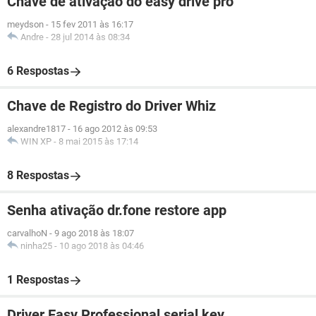
Chave de ativaçao do easy drive pro
meydson
-
15 fev 2011 às 16:17
Andre
-
28 jul 2014 às 08:34
6 Respostas
Chave de Registro do Driver Whiz
alexandre1817
-
16 ago 2012 às 09:53
WIN XP
-
8 mai 2015 às 17:14
8 Respostas
Senha ativação dr.fone restore app
carvalhoN
-
9 ago 2018 às 18:07
ninha25
-
10 ago 2018 às 04:46
1 Respostas
Driver Easy Professional serial key