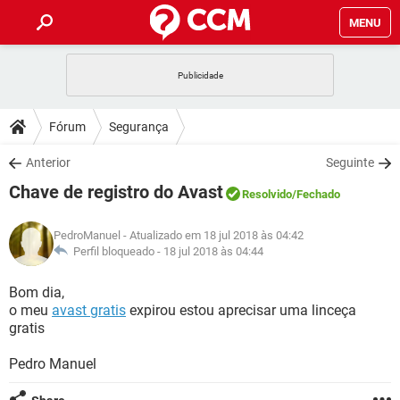
MENU
INÍCIO
JOGOS
WHATSAPP
DICAS
Fórum
Segurança
CELULAR
FACEBOOK
JOGOS
WHATSAPP
DOWNLOADS
Anterior
Seguinte
OUTLOOK
EXCEL
CELULAR
FACEBOOK
Chave de registro do Avast
INSTAGRAM
JOGOS
GMAIL
WHATSAPP
Resolvido
/Fechado
FÓRUM
OUTLOOK
EXCEL
GUIA DE COMPRAS
CELULAR
FACEBOOK
PedroManuel
- Atualizado em 18 jul 2018 às 04:42
INSTAGRAM
JOGOS
GMAIL
WHATSAPP
GLOSSÁRIO
Perfil bloqueado -
18 jul 2018 às 04:44
OUTLOOK
EXCEL
GUIA DE COMPRAS
CELULAR
FACEBOOK
INSTAGRAM
JOGOS
GMAIL
WHATSAPP
Bom dia,
OUTLOOK
EXCEL
o meu
avast gratis
expirou estou aprecisar uma linceça
GUIA DE COMPRAS
CELULAR
FACEBOOK
gratis
INSTAGRAM
GMAIL
OUTLOOK
EXCEL
GUIA DE COMPRAS
Pedro Manuel
INSTAGRAM
GMAIL