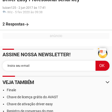
luizan125
-
2 jun 2017 às 17:41
Wiz
-
5 fev 2020 às 09:38
2 Respostas
ASSINE NOSSA NEWSLETTER!
VEJA TAMBÉM
Finale
Chave de licença grátis do AVAST
Chave de ativação driver easy
Registro de conversas do msn