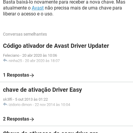
Basta baixá-lo novamente para receber a nova chave. Mas
atualmente o
Avast
não precisa mais de uma chave para
liberar o acesso e o uso.
Conversas semelhantes
Código ativador de Avast Driver Updater
Feleciano
-
20 abr 2020 às 10:06
ninha25
-
20 abr 2020 às 18:07
1 Respostas
chave de ativação Driver Easy
sk3lfi
-
5 out 2013 às 01:22
izidorio dimon
-
22 nov 2014 às 10:04
2 Respostas