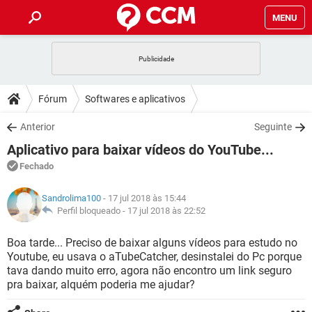
MENU
INÍCIO
JOGOS
WHATSAPP
DICAS
Fórum
Softwares e aplicativos
CELULAR
FACEBOOK
JOGOS
WHATSAPP
DOWNLOADS
Anterior
Seguinte
OUTLOOK
EXCEL
CELULAR
FACEBOOK
Aplicativo para baixar vídeos do YouTube...
INSTAGRAM
JOGOS
GMAIL
WHATSAPP
FÓRUM
OUTLOOK
EXCEL
Fechado
GUIA DE COMPRAS
CELULAR
FACEBOOK
INSTAGRAM
JOGOS
GMAIL
WHATSAPP
GLOSSÁRIO
OUTLOOK
Sandrolima100
- 17 jul 2018 às 15:44
EXCEL
GUIA DE COMPRAS
CELULAR
FACEBOOK
Perfil bloqueado -
17 jul 2018 às 22:52
INSTAGRAM
JOGOS
GMAIL
WHATSAPP
OUTLOOK
EXCEL
Boa tarde... Preciso de baixar alguns vídeos para estudo no
GUIA DE COMPRAS
CELULAR
FACEBOOK
Youtube, eu usava o aTubeCatcher, desinstalei do Pc porque
INSTAGRAM
GMAIL
tava dando muito erro, agora não encontro um link seguro
OUTLOOK
EXCEL
GUIA DE COMPRAS
pra baixar, alquém poderia me ajudar?
INSTAGRAM
GMAIL