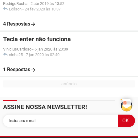
RodrigoRocha
-
2 abr 2019 às 13:52
Edilson
-
24 fev 2020 às 10:37
4 Respostas
Tecla enter não funciona
ViniciusCardoso
-
6 jan 2020 às 20:09
ninha25
-
7 jan 2020 às 02:40
1 Respostas
ASSINE NOSSA NEWSLETTER!