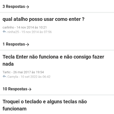
3 Respostas
qual atalho posso usar como enter ?
carlinho
-
14 nov 2014 às 10:21
ninha25
-
15 nov 2014 às 07:56
1 Respostas
Tecla Enter não funciona e não consigo fazer
nada
Tartic
-
26 mai 2017 às 19:54
Camyla
-
10 set 2022 às 06:42
10 Respostas
Troquei o teclado e alguns teclas não
funcionam