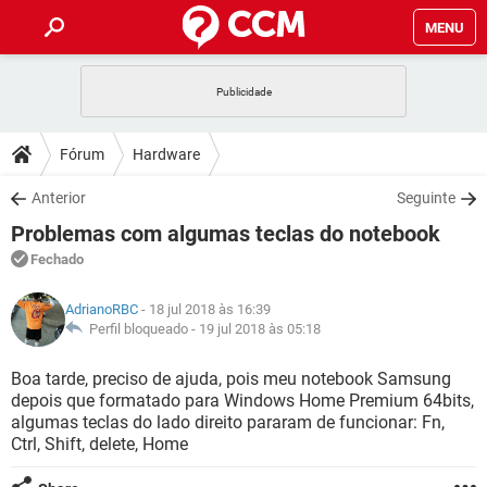
MENU
INÍCIO
JOGOS
WHATSAPP
DICAS
Fórum
Hardware
CELULAR
FACEBOOK
JOGOS
WHATSAPP
DOWNLOADS
Anterior
Seguinte
OUTLOOK
EXCEL
CELULAR
FACEBOOK
Problemas com algumas teclas do notebook
INSTAGRAM
JOGOS
GMAIL
WHATSAPP
FÓRUM
OUTLOOK
EXCEL
Fechado
GUIA DE COMPRAS
CELULAR
FACEBOOK
INSTAGRAM
JOGOS
GMAIL
WHATSAPP
GLOSSÁRIO
OUTLOOK
AdrianoRBC
- 18 jul 2018 às 16:39
EXCEL
GUIA DE COMPRAS
CELULAR
FACEBOOK
Perfil bloqueado -
19 jul 2018 às 05:18
INSTAGRAM
JOGOS
GMAIL
WHATSAPP
OUTLOOK
EXCEL
Boa tarde, preciso de ajuda, pois meu notebook Samsung
GUIA DE COMPRAS
CELULAR
FACEBOOK
depois que formatado para Windows Home Premium 64bits,
INSTAGRAM
GMAIL
algumas teclas do lado direito pararam de funcionar: Fn,
OUTLOOK
EXCEL
GUIA DE COMPRAS
Ctrl, Shift, delete, Home
INSTAGRAM
GMAIL