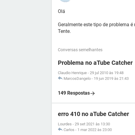
Olá
Geralmente este tipo de problema é 
Tente.
Conversas semelhantes
Problema no aTube Catcher
Claudio Henrique
-
29 jul 2010 às 19:48
MarcosDangelo
-
19 jun 2019 às 21:43
149 Respostas
erro 410 no aTube Catcher
Lourdes
-
29 set 2021 às 13:30
Carlos
-
1 mar 2022 às 23:00