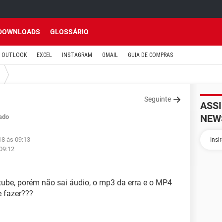
DOWNLOADS
GLOSSÁRIO
OUTLOOK
EXCEL
INSTAGRAM
GMAIL
GUIA DE COMPRAS
Seguinte
ASS
NEW
ado
18 às 09:13
 09:12
ube, porém não sai áudio, o mp3 da erra e o MP4
e fazer???