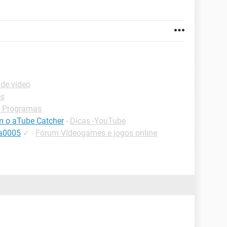
 de vídeo
es
 Programas
m o aTube Catcher
-
Dicas -YouTube
7a0005
✓
-
Fórum Videogames e jogos online