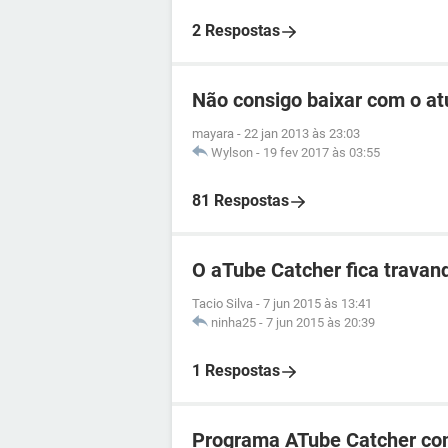
2 Respostas
Não consigo baixar com o at
mayara
-
22 jan 2013 às 23:03
Wylson
-
19 fev 2017 às 03:55
81 Respostas
O aTube Catcher fica trava
Tacio Silva
-
7 jun 2015 às 13:41
ninha25
-
7 jun 2015 às 20:39
1 Respostas
Programa ATube Catcher com