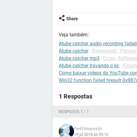
Share
Veja também:
Atube catcher audio recording failed
Atube catcher
-
Downloads - Players
Atube catcher mp3
-
Dicas -Softwar
Atube catcher travando o pc
-
Fórum
Como baixar vídeos do YouTube co
Win32 function failed hresult 0x88
1 Respostas
RESPOSTA 1 / 1
Perfil bloqueado
19 jul 2018 às 09:12