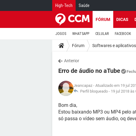
High-Tech
Saúde
FÓRUM
DICAS
JOGOS
WHATSAPP
CELULAR
FACEBOOK
Fórum
Softwares e aplicativos
Anterior
Erro de áudio no aTube
Fech
Jeancapaz
- Atualizado em 19 jul 20
Perfil bloqueado -
19 jul 2018 às
Bom dia,
Estou baixando MP3 ou MP4 pelo at
só passa o vídeo sem áudio, oq dev