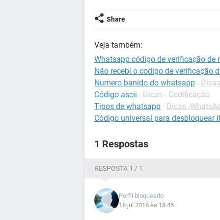
Share
Veja também:
Whatsapp código de verificação de
Não recebi o codigo de verificação
Numero banido do whatsapp
-
Dica
Código ascii
-
Dicas - Codificação
Tipos de whatsapp
-
Dicas -WhatsA
Código universal para desbloquear it
1 Respostas
RESPOSTA 1 / 1
Perfil bloqueado
18 jul 2018 às 18:45