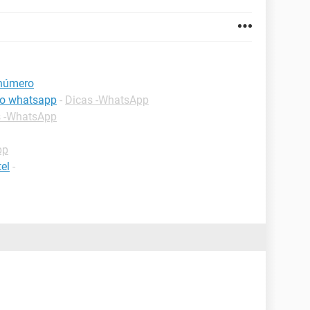
 número
 do whatsapp
-
Dicas -WhatsApp
s -WhatsApp
pp
el
-