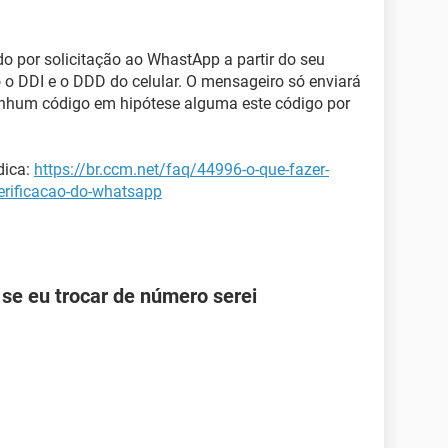
do por solicitação ao WhastApp a partir do seu
 o DDI e o DDD do celular. O mensageiro só enviará
enhum código em hipótese alguma este código por
dica:
https://br.ccm.net/faq/44996-o-que-fazer-
erificacao-do-whatsapp
se eu trocar de número serei