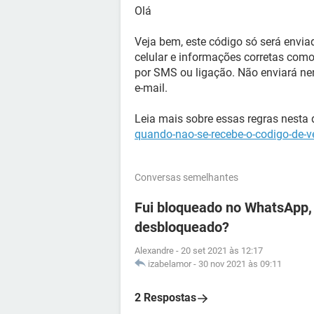
Olá
Veja bem, este código só será envia
celular e informações corretas como
por SMS ou ligação. Não enviará n
e-mail.
Leia mais sobre essas regras nesta 
quando-nao-se-recebe-o-codigo-de-v
Conversas semelhantes
Fui bloqueado no WhatsApp, 
desbloqueado?
Alexandre
-
20 set 2021 às 12:17
izabelamor
-
30 nov 2021 às 09:11
2 Respostas