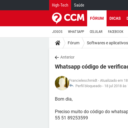
High-Tech
Saúde
FÓRUM
DICAS
JOGOS
WHATSAPP
CELULAR
FACEBOOK
Fórum
Softwares e aplicativos
Anterior
Whatsapp código de verific
Francieleschmidt
- Atualizado em 18
Perfil bloqueado -
18 jul 2018 às
Bom dia,
Preciso muito do código do whatsa
55 51 89253599