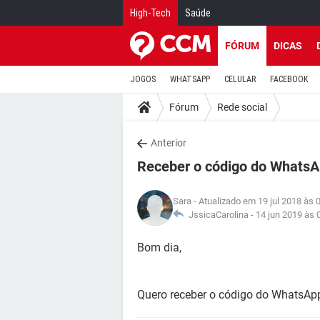
High-Tech
Saúde
FÓRUM
DICAS
JOGOS
WHATSAPP
CELULAR
FACEBOOK
Fórum
Rede social
Anterior
Receber o código do WhatsA
Sara
- Atualizado em 19 jul 2018 às 
JssicaCarolina -
14 jun 2019 às 
Bom dia,
Quero receber o código do WhatsApp