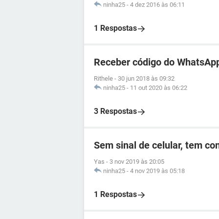
ninha25
-
4 dez 2016 às 06:11
1 Respostas
Receber código do WhatsApp
Rithele
-
30 jun 2018 às 09:32
ninha25
-
11 out 2020 às 06:22
3 Respostas
Sem sinal de celular, tem c
Yas
-
3 nov 2019 às 20:05
ninha25
-
4 nov 2019 às 05:18
1 Respostas