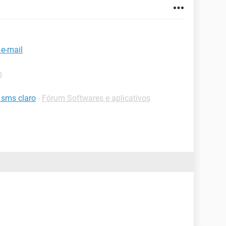
e-mail
p
 sms claro
-
Fórum Softwares e aplicativos