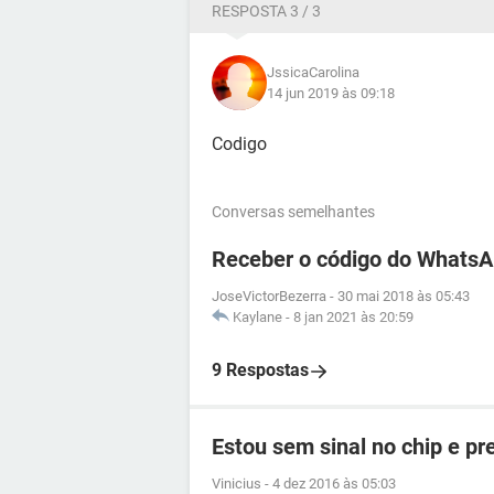
RESPOSTA 3 / 3
JssicaCarolina
14 jun 2019 às 09:18
Codigo
Conversas semelhantes
Receber o código do WhatsA
JoseVictorBezerra
-
30 mai 2018 às 05:43
Kaylane
-
8 jan 2021 às 20:59
9 Respostas
Estou sem sinal no chip e p
Vinicius
-
4 dez 2016 às 05:03