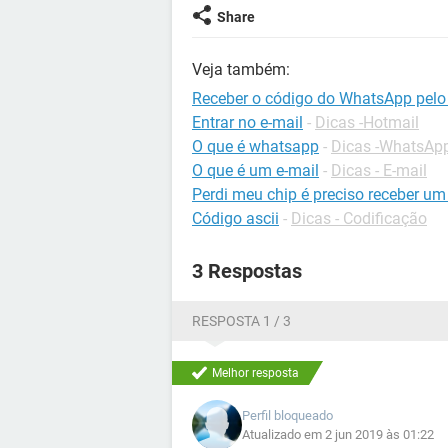
Share
Veja também:
Receber o código do WhatsApp pelo 
Entrar no e-mail
-
Dicas -Hotmail
O que é whatsapp
-
Dicas -WhatsAp
O que é um e-mail
-
Dicas - E-mail
Perdi meu chip é preciso receber um
Código ascii
-
Dicas - Codificação
3 Respostas
RESPOSTA 1 / 3
Melhor resposta
Perfil bloqueado
Atualizado em 2 jun 2019 às 01:22