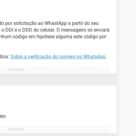
do por solicitação ao WhastApp a partir do seu
 o DDI e o DDD do celular. O mensageiro só enviará
enhum código em hipótese alguma este código por
dica:
Sobre a verificação do número no WhatsApp
.
eio