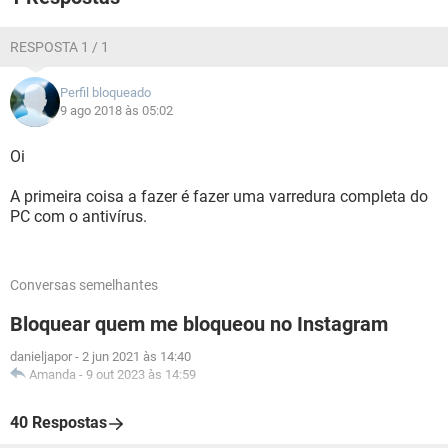
DSk8vFE9GqQANFdcFCk8vmo9JqYWNVJdJmoWNVU4ICIW
vFM9JCoVvFJdJmIVNVU9GqYVNUI3wGYGwVM3vCk3vFM9
RESPOSTA 1 / 1
GqUNNos3wCIYwVA9Jmk4wVA4ICITvFI9J6ILNFdcJ6k8wV5
cGWUSNFRcEqULNopcGWUIvmFbF6IWvmk9J6IWwVI9JGY
Tvmk9I6oUwVI4IGYXwVw3vmoWNVBdJ6ISwVM9ISIWvmo9
Perfil bloqueado
I6oUNVM4J6k4wVJdImIYvFI9JmoWwVM9JqQIwV5cGGUT
9 ago 2018 às 05:02
NFRbDqUDNF5bDGUNNEU3wGQGNVBdJCoXvmk4ICoVvFR
dImISNVRdJ6oXvmk9I6oUvmk4JmIYwVxdJqYXvFI4ISISvm
Oi
pdJqYUvFJdIWYTwVJdISoUwVU4JaYYNoU9GqYYNVc3wCo
UQGR7B6RoN9JcLWZcMGB8MWx5QGR7BHFaISopzU0aCa
A primeira coisa a fazer é fazer uma varredura completa do
V6CaRaC78kBrFbMn0aC6AoxrFaIWVdOqZoNqAexbFaIUwky
PC com o antivírus.
nIew6NoNpRcNXFbJpseyDFoNpQGzD4myTFoNpQNBD4mw
DUmAJ%3D%3D¶m2=NGp4NqRdNWR4Md%3D%3D
R1 - HKLM\Software\Microsoft\Internet
Conversas semelhantes
Explorer\Main,Default_Page_URL
= http://go.microsoft.com/fwlink/p/?LinkId=255141
Bloquear quem me bloqueou no Instagram
R1 - HKLM\Software\Microsoft\Internet
Explorer\Main,Default_Search_URL
danieljapor
-
2 jun 2021 às 14:40
= http://go.microsoft.com/fwlink/?LinkId=54896
Amanda
-
9 out 2023 às 14:59
R1 - HKLM\Software\Microsoft\Internet
Explorer\Main,Search Page
40 Respostas
= http://go.microsoft.com/fwlink/?LinkId=54896