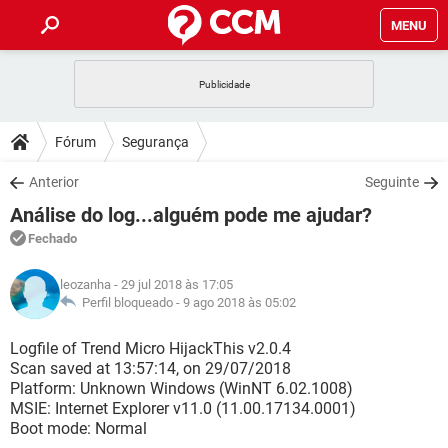
MENU
INÍCIO
JOGOS
WHATSAPP
DICAS
Fórum
Segurança
CELULAR
FACEBOOK
JOGOS
WHATSAPP
DOWNLOADS
Anterior
Seguinte
OUTLOOK
EXCEL
CELULAR
FACEBOOK
Análise do log...alguém pode me ajudar?
INSTAGRAM
JOGOS
GMAIL
WHATSAPP
FÓRUM
OUTLOOK
EXCEL
Fechado
GUIA DE COMPRAS
CELULAR
FACEBOOK
INSTAGRAM
JOGOS
GMAIL
WHATSAPP
GLOSSÁRIO
OUTLOOK
leozanha
- 29 jul 2018 às 17:05
EXCEL
GUIA DE COMPRAS
CELULAR
FACEBOOK
Perfil bloqueado -
9 ago 2018 às 05:02
INSTAGRAM
JOGOS
GMAIL
WHATSAPP
OUTLOOK
EXCEL
Logfile of Trend Micro HijackThis v2.0.4
GUIA DE COMPRAS
CELULAR
FACEBOOK
Scan saved at 13:57:14, on 29/07/2018
INSTAGRAM
GMAIL
Platform: Unknown Windows (WinNT 6.02.1008)
OUTLOOK
EXCEL
GUIA DE COMPRAS
MSIE: Internet Explorer v11.0 (11.00.17134.0001)
INSTAGRAM
GMAIL
Boot mode: Normal