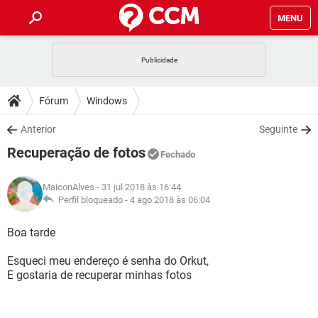
MENU
INÍCIO
JOGOS
WHATSAPP
DICAS
Fórum
Windows
CELULAR
FACEBOOK
JOGOS
WHATSAPP
DOWNLOADS
Anterior
Seguinte
OUTLOOK
EXCEL
CELULAR
FACEBOOK
Recuperação de fotos
INSTAGRAM
JOGOS
GMAIL
WHATSAPP
Fechado
FÓRUM
OUTLOOK
EXCEL
GUIA DE COMPRAS
CELULAR
FACEBOOK
MaiconAlves
- 31 jul 2018 às 16:44
INSTAGRAM
JOGOS
GMAIL
WHATSAPP
GLOSSÁRIO
Perfil bloqueado -
4 ago 2018 às 06:04
OUTLOOK
EXCEL
GUIA DE COMPRAS
CELULAR
FACEBOOK
INSTAGRAM
JOGOS
GMAIL
WHATSAPP
Boa tarde
OUTLOOK
EXCEL
GUIA DE COMPRAS
CELULAR
FACEBOOK
Esqueci meu endereço é senha do Orkut,
INSTAGRAM
GMAIL
E gostaria de recuperar minhas fotos
OUTLOOK
EXCEL
GUIA DE COMPRAS
INSTAGRAM
GMAIL