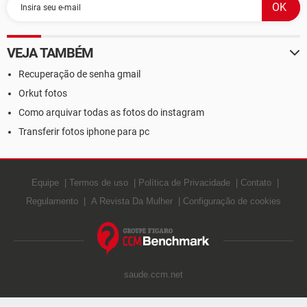
VEJA TAMBÉM
Recuperação de senha gmail
Orkut fotos
Como arquivar todas as fotos do instagram
Transferir fotos iphone para pc
Equipe
Termos de uso
Política de Privacidade
Contato
Regulamento
A Revista Da Mulher
Configuração de cookies
saude.ccm.net