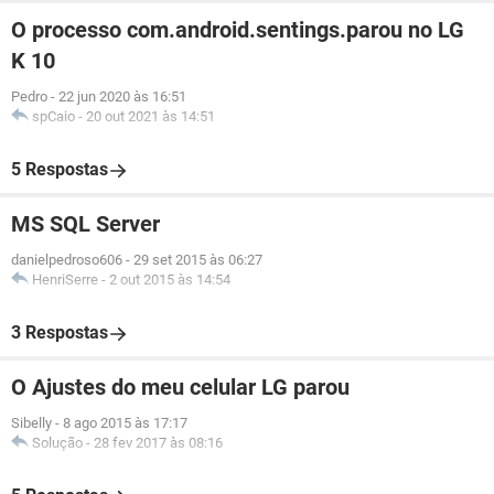
O processo com.android.sentings.parou no LG
K 10
Pedro
-
22 jun 2020 às 16:51
spCaio
-
20 out 2021 às 14:51
5 Respostas
MS SQL Server
danielpedroso606
-
29 set 2015 às 06:27
HenriSerre
-
2 out 2015 às 14:54
3 Respostas
O Ajustes do meu celular LG parou
Sibelly
-
8 ago 2015 às 17:17
Solução
-
28 fev 2017 às 08:16