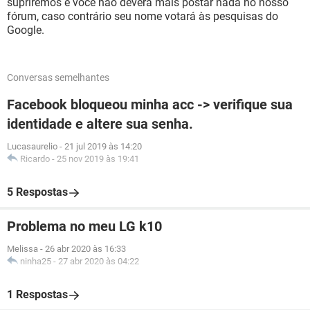
supriremos e você não deverá mais postar nada no nosso
fórum, caso contrário seu nome votará às pesquisas do
Google.
Conversas semelhantes
Facebook bloqueou minha acc -> verifique sua
identidade e altere sua senha.
Lucasaurelio
-
21 jul 2019 às 14:20
Ricardo
-
25 nov 2019 às 19:41
5 Respostas
Problema no meu LG k10
Melissa
-
26 abr 2020 às 16:33
ninha25
-
27 abr 2020 às 04:22
1 Respostas