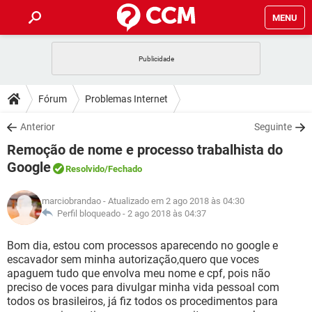
MENU
INÍCIO
JOGOS
WHATSAPP
DICAS
Fórum
Problemas Internet
CELULAR
FACEBOOK
JOGOS
WHATSAPP
DOWNLOADS
Anterior
Seguinte
OUTLOOK
EXCEL
CELULAR
FACEBOOK
Remoção de nome e processo trabalhista do
INSTAGRAM
JOGOS
GMAIL
WHATSAPP
FÓRUM
OUTLOOK
EXCEL
Google
Resolvido
/Fechado
GUIA DE COMPRAS
CELULAR
FACEBOOK
INSTAGRAM
JOGOS
GMAIL
WHATSAPP
GLOSSÁRIO
OUTLOOK
EXCEL
marciobrandao
- Atualizado em 2 ago 2018 às 04:30
GUIA DE COMPRAS
CELULAR
FACEBOOK
Perfil bloqueado -
2 ago 2018 às 04:37
INSTAGRAM
JOGOS
GMAIL
WHATSAPP
OUTLOOK
EXCEL
Bom dia, estou com processos aparecendo no google e
GUIA DE COMPRAS
CELULAR
FACEBOOK
INSTAGRAM
GMAIL
escavador sem minha autorização,quero que voces
OUTLOOK
EXCEL
apaguem tudo que envolva meu nome e cpf, pois não
GUIA DE COMPRAS
preciso de voces para divulgar minha vida pessoal com
INSTAGRAM
GMAIL
todos os brasileiros, já fiz todos os procedimentos para