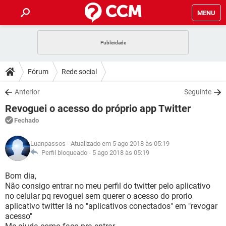
MENU
INÍCIO
JOGOS
WHATSAPP
DICAS
Fórum
Rede social
CELULAR
FACEBOOK
JOGOS
WHATSAPP
DOWNLOADS
Anterior
Seguinte
OUTLOOK
EXCEL
CELULAR
FACEBOOK
Revoguei o acesso do próprio app Twitter
INSTAGRAM
JOGOS
GMAIL
WHATSAPP
FÓRUM
OUTLOOK
EXCEL
Fechado
GUIA DE COMPRAS
CELULAR
FACEBOOK
INSTAGRAM
JOGOS
GMAIL
WHATSAPP
GLOSSÁRIO
OUTLOOK
Luanpassos
- Atualizado em 5 ago 2018 às 05:19
EXCEL
GUIA DE COMPRAS
CELULAR
FACEBOOK
Perfil bloqueado -
5 ago 2018 às 05:19
INSTAGRAM
JOGOS
GMAIL
WHATSAPP
OUTLOOK
EXCEL
Bom dia,
GUIA DE COMPRAS
CELULAR
FACEBOOK
Não consigo entrar no meu perfil do twitter pelo aplicativo
INSTAGRAM
GMAIL
no celular pq revoguei sem querer o acesso do prorio
OUTLOOK
EXCEL
GUIA DE COMPRAS
aplicativo twitter lá no "aplicativos conectados" em "revogar
INSTAGRAM
GMAIL
acesso"