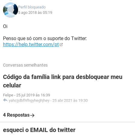
Perfil bloqueado
5 ago 2018 às 05:19
Oi
Penso que só com o suporte do Twitter:
https://help.twitter.com/pt
Conversas semelhantes
Código da família link para desbloquear meu
celular
Felipe
-
25 jul 2019 às 16:39
yahcjjdbfhfhgyheghjhey
-
25 abr 2021 às 19:30
4 Respostas
esqueci o EMAIL do twitter