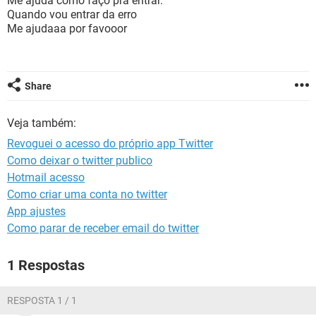
Me ajuda como faço pra entrar.
GUIA DE COMPRAS
Quando vou entrar da erro
Me ajudaaa por favooor
Share
Veja também:
Revoguei o acesso do próprio app Twitter
Como deixar o twitter publico
Hotmail acesso
Como criar uma conta no twitter
App ajustes
Como parar de receber email do twitter
1 Respostas
RESPOSTA 1 / 1