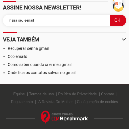
ASSINE NOSSA NEWSLETTER!
VEJA TAMBÉM
Recuperar senha gmail
Cco emails
Como saber quando criei meu gmail
Onde fica os contatos salvos no gmail
Equipe
Termos de uso
Política de Privacidade
Contato
Regulamento
A Revista Da Mulher
Configuração de cookies