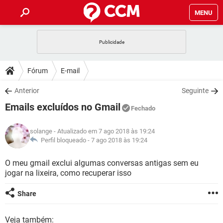
MENU
INÍCIO
JOGOS
WHATSAPP
DICAS
Fórum
E-mail
CELULAR
FACEBOOK
JOGOS
WHATSAPP
DOWNLOADS
Anterior
Seguinte
OUTLOOK
EXCEL
CELULAR
FACEBOOK
Emails excluídos no Gmail
INSTAGRAM
JOGOS
GMAIL
WHATSAPP
Fechado
FÓRUM
OUTLOOK
EXCEL
GUIA DE COMPRAS
CELULAR
FACEBOOK
solange
- Atualizado em 7 ago 2018 às 19:24
INSTAGRAM
JOGOS
GMAIL
WHATSAPP
GLOSSÁRIO
Perfil bloqueado -
7 ago 2018 às 19:24
OUTLOOK
EXCEL
GUIA DE COMPRAS
CELULAR
FACEBOOK
INSTAGRAM
JOGOS
GMAIL
WHATSAPP
O meu gmail exclui algumas conversas antigas sem eu
OUTLOOK
EXCEL
jogar na lixeira, como recuperar isso
GUIA DE COMPRAS
CELULAR
FACEBOOK
INSTAGRAM
GMAIL
OUTLOOK
EXCEL
Share
GUIA DE COMPRAS
INSTAGRAM
GMAIL
Veja também: