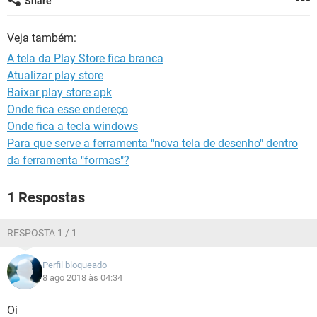
Share
GUIA DE COMPRAS
Veja também:
A tela da Play Store fica branca
Atualizar play store
Baixar play store apk
Onde fica esse endereço
Onde fica a tecla windows
Para que serve a ferramenta "nova tela de desenho" dentro
da ferramenta "formas"?
1 Respostas
RESPOSTA 1 / 1
Perfil bloqueado
8 ago 2018 às 04:34
Oi