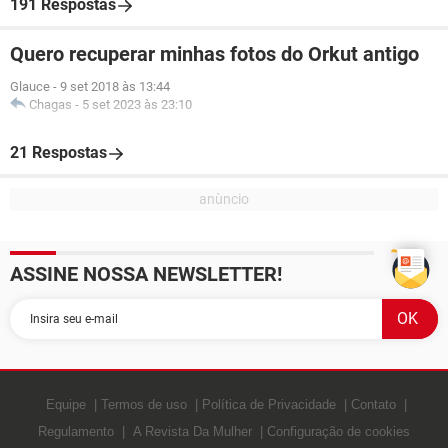
191 Respostas
Quero recuperar minhas fotos do Orkut antigo
Glauce
-
9 set 2018 às 13:44
Chagas
-
5 set 2023 às 23:10
21 Respostas
ASSINE NOSSA NEWSLETTER!
Equipe
Termos de uso
Política de Privacidade
Contato
Regulamento
A Revista Da Mulher
Configuração de cookies