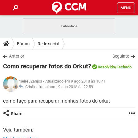
MENU
INÍCIO
JOGOS
WHATSAPP
DICAS
Fórum
Rede social
CELULAR
FACEBOOK
JOGOS
WHATSAPP
DOWNLOADS
Anterior
Seguinte
OUTLOOK
EXCEL
CELULAR
FACEBOOK
Como recuperar fotos do Orkut?
INSTAGRAM
JOGOS
GMAIL
WHATSAPP
Resolvido
/Fechado
FÓRUM
OUTLOOK
EXCEL
GUIA DE COMPRAS
CELULAR
FACEBOOK
meire82anjos
- Atualizado em 9 ago 2018 às 10:41
INSTAGRAM
JOGOS
GMAIL
WHATSAPP
GLOSSÁRIO
Cristinafrancisco -
9 ago 2018 às 22:59
OUTLOOK
EXCEL
GUIA DE COMPRAS
CELULAR
FACEBOOK
INSTAGRAM
JOGOS
GMAIL
WHATSAPP
como faço para recuperar monhas fotos do orkut
OUTLOOK
EXCEL
GUIA DE COMPRAS
CELULAR
FACEBOOK
Share
INSTAGRAM
GMAIL
OUTLOOK
EXCEL
GUIA DE COMPRAS
Veja também:
INSTAGRAM
GMAIL