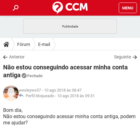
MENU
INÍCIO
JOGOS
WHATSAPP
DICAS
Fórum
E-mail
CELULAR
FACEBOOK
JOGOS
WHATSAPP
DOWNLOADS
Anterior
Seguinte
OUTLOOK
EXCEL
CELULAR
FACEBOOK
Não estou conseguindo acessar minha conta
INSTAGRAM
JOGOS
GMAIL
WHATSAPP
FÓRUM
OUTLOOK
EXCEL
antiga
Fechado
GUIA DE COMPRAS
CELULAR
FACEBOOK
INSTAGRAM
JOGOS
GMAIL
WHATSAPP
GLOSSÁRIO
OUTLOOK
EXCEL
wesleyws57
- 10 ago 2018 às 08:47
GUIA DE COMPRAS
CELULAR
FACEBOOK
Perfil bloqueado -
10 ago 2018 às 09:31
INSTAGRAM
JOGOS
GMAIL
WHATSAPP
OUTLOOK
EXCEL
Bom dia,
GUIA DE COMPRAS
CELULAR
FACEBOOK
INSTAGRAM
GMAIL
Não estou conseguindo acessar minha conta antiga, podem
OUTLOOK
EXCEL
me ajudar?
GUIA DE COMPRAS
INSTAGRAM
GMAIL