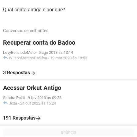
Qual conta antiga e por quê?
Conversas semelhantes
Recuperar conta do Badoo
LevyBelisiodeMelo
-
5 ago 2018 às 13:14
WilsonMartinsDaSilva
-
19 mar 2020 às 18:53
3 Respostas
Acessar Orkut Antigo
Sandra Politi
-
9 fev 2013 às 09:38
Joza
-
24 out 2022 às 15:24
191 Respostas