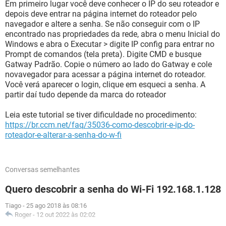
Em primeiro lugar você deve conhecer o IP do seu roteador e
depois deve entrar na página internet do roteador pelo
navegador e altere a senha. Se não conseguir com o IP
encontrado nas propriedades da rede, abra o menu Inicial do
Windows e abra o Executar > digite IP config para entrar no
Prompt de comandos (tela preta). Digite CMD e busque
Gatway Padrão. Copie o número ao lado do Gatway e cole
novavegador para acessar a página internet do roteador.
Você verá aparecer o login, clique em esqueci a senha. A
partir daí tudo depende da marca do roteador
Leia este tutorial se tiver dificuldade no procedimento:
https://br.ccm.net/faq/35036-como-descobrir-e-ip-do-
roteador-e-alterar-a-senha-do-w-fi
Conversas semelhantes
Quero descobrir a senha do Wi-Fi 192.168.1.128
Tiago
-
25 ago 2018 às 08:16
Roger
-
12 out 2022 às 02:02