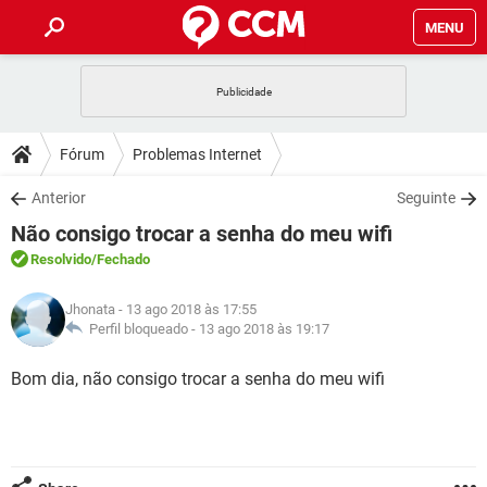
MENU
INÍCIO
JOGOS
WHATSAPP
DICAS
Fórum
Problemas Internet
CELULAR
FACEBOOK
JOGOS
WHATSAPP
DOWNLOADS
Anterior
Seguinte
OUTLOOK
EXCEL
CELULAR
FACEBOOK
Não consigo trocar a senha do meu wifi
INSTAGRAM
JOGOS
GMAIL
WHATSAPP
FÓRUM
OUTLOOK
EXCEL
Resolvido
/Fechado
GUIA DE COMPRAS
CELULAR
FACEBOOK
INSTAGRAM
JOGOS
GMAIL
WHATSAPP
GLOSSÁRIO
OUTLOOK
Jhonata
- 13 ago 2018 às 17:55
EXCEL
GUIA DE COMPRAS
CELULAR
FACEBOOK
Perfil bloqueado -
13 ago 2018 às 19:17
INSTAGRAM
JOGOS
GMAIL
WHATSAPP
OUTLOOK
EXCEL
Bom dia, não consigo trocar a senha do meu wifi
GUIA DE COMPRAS
CELULAR
FACEBOOK
INSTAGRAM
GMAIL
OUTLOOK
EXCEL
GUIA DE COMPRAS
INSTAGRAM
GMAIL