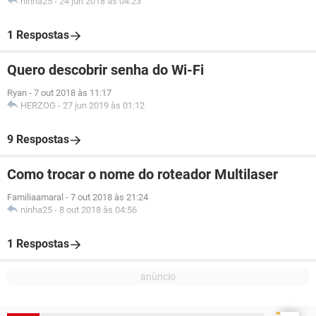
ninha25
-
24 jun 2018 às 04:23
1 Respostas
Quero descobrir senha do Wi-Fi
Ryan
-
7 out 2018 às 11:17
HERZOG
-
27 jun 2019 às 01:12
9 Respostas
Como trocar o nome do roteador Multilaser
Familiaamaral
-
7 out 2018 às 21:24
ninha25
-
8 out 2018 às 04:56
1 Respostas