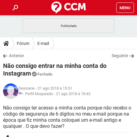
MENU
INÍCIO
JOGOS
WHATSAPP
DICAS
Fórum
E-mail
CELULAR
FACEBOOK
JOGOS
WHATSAPP
DOWNLOADS
Anterior
Seguinte
OUTLOOK
EXCEL
CELULAR
FACEBOOK
Não consigo entrar na minha conta do
INSTAGRAM
JOGOS
GMAIL
WHATSAPP
FÓRUM
OUTLOOK
EXCEL
Instagram
Fechado
GUIA DE COMPRAS
CELULAR
FACEBOOK
INSTAGRAM
JOGOS
GMAIL
WHATSAPP
GLOSSÁRIO
OUTLOOK
EXCEL
Geysiane
- 21 ago 2018 à 15:51
GUIA DE COMPRAS
CELULAR
FACEBOOK
Perfil bloqueado -
21 ago 2018 à 18:43
INSTAGRAM
JOGOS
GMAIL
WHATSAPP
OUTLOOK
EXCEL
Não consigo ter acesso a minha conta porque não recebo o
GUIA DE COMPRAS
CELULAR
FACEBOOK
INSTAGRAM
GMAIL
código de segurança de 6 dígitos no meu e-mail porque na
OUTLOOK
EXCEL
época que fiz minha conta coloquei um e-mail antigo e
GUIA DE COMPRAS
qualquer . O que devo fazer?
INSTAGRAM
GMAIL