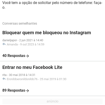
Você tem a opção de solicitar pelo número de telefone: faça-
o.
Conversas semelhantes
Bloquear quem me bloqueou no Instagram
danieljapor
-
2 jun 2021 à 14:40
Amanda
-
9 out 2023 à 14:59
40 Respostas
Entrar no meu Facebook Lite
rita
-
30 mai 2018 à 14:31
Eronildoeronildonildo76
-
25 mai 2019 à 01:30
89 Respostas