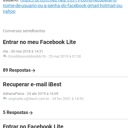
nome-de-usuario-ou-a-senha-do-facebook-gmail-hotmail-ou-
yahoo
Conversas semelhantes
Entrar no meu Facebook Lite
rita
-
30 mai 2018 à 14:31
Eronildoeronildonildo76
-
25 mai 2019 à 01:30
89 Respostas
Recuperar e-mail iBest
AdrianaPaiva
-
24 abr 2019 à 16:09
originado.x@ibest.com.br
-
24 fev 2021 à 14:53
5 Respostas
Entrar no Facebook Lite