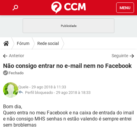
MENU
INÍCIO
JOGOS
WHATSAPP
DICAS
Fórum
Rede social
CELULAR
FACEBOOK
JOGOS
WHATSAPP
DOWNLOADS
Anterior
Seguinte
OUTLOOK
EXCEL
CELULAR
FACEBOOK
Não consigo entrar no e-mail nem no Facebook
INSTAGRAM
JOGOS
GMAIL
WHATSAPP
FÓRUM
OUTLOOK
EXCEL
Fechado
GUIA DE COMPRAS
CELULAR
FACEBOOK
INSTAGRAM
JOGOS
GMAIL
WHATSAPP
GLOSSÁRIO
OUTLOOK
Quele
- 29 ago 2018 à 11:33
EXCEL
GUIA DE COMPRAS
CELULAR
FACEBOOK
Perfil bloqueado -
29 ago 2018 à 18:33
INSTAGRAM
JOGOS
GMAIL
WHATSAPP
OUTLOOK
EXCEL
Bom dia,
GUIA DE COMPRAS
CELULAR
FACEBOOK
Quero entra no meu Facebook e na caixa de entrada do imail
INSTAGRAM
GMAIL
e não consigo MHS senhas n estão valendo é sempre entrei
OUTLOOK
EXCEL
GUIA DE COMPRAS
sem broblemas
INSTAGRAM
GMAIL