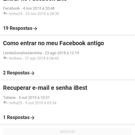
Facebook
-
4 nov 2015 à 20:48
ninha25
-
23 nov 2018 à 08:30
19 Respostas
Como entrar no meu Facebook antigo
LenitaGonalvesleninha
-
23 ago 2018 à 12:19
Andreia
-
27 ago 2018 à 08:43
2 Respostas
Recuperar e-mail e senha iBest
Tatiane
-
5 out 2019 à 10:31
ninha25
-
6 out 2019 à 03:34
1 Respostas