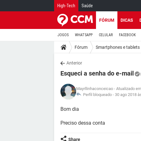
High-Tech
Saúde
FÓRUM
DICAS
JOGOS
WHATSAPP
CELULAR
FACEBOOK
Fórum
Smartphones e tablets
Anterior
Esqueci a senha do e-mail
Mayrllinhaconceicao
- Atualizado em
Perfil bloqueado -
30 ago 2018 à
Bom dia
Preciso dessa conta
Share