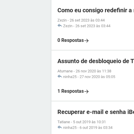
Como eu consigo redefinir a
Zezin
-
26 set 2023 às 03:44
Zezin
-
26 set 2023 às 03:44
0 Respostas
Assunto de desbloqueio de 
Atumane
-
26 nov 2020 às 11:38
ninha25
-
27 nov 2020 às 05:05
1 Respostas
Recuperar e-mail e senha iB
Tatiane
-
5 out 2019 às 10:31
ninha25
-
6 out 2019 às 03:34