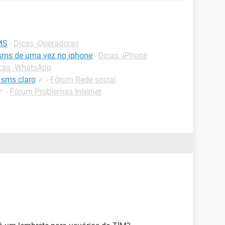
MS
-
Dicas -Operadoras
ms de uma vez no iphone
-
Dicas -iPhone
cas -WhatsApp
 sms claro
✓
-
Fórum Rede social
✓
-
Fórum Problemas Internet