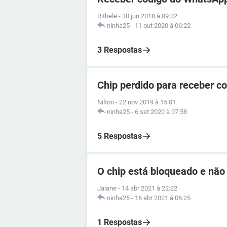
Rithele
-
30 jun 2018 à 09:32
ninha25
-
11 out 2020 à 06:22
3 Respostas
Chip perdido para receber c
Nilton
-
22 nov 2019 à 15:01
ninha25
-
6 set 2020 à 07:58
5 Respostas
O chip está bloqueado e não
Jaiane
-
14 abr 2021 à 22:22
ninha25
-
16 abr 2021 à 06:25
1 Respostas