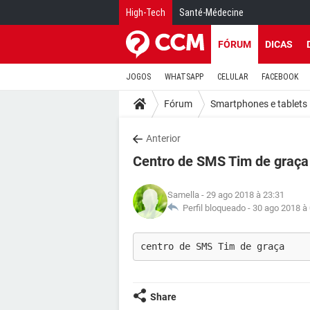
High-Tech
Santé-Médecine
FÓRUM
DICAS
JOGOS
WHATSAPP
CELULAR
FACEBOOK
Fórum
Smartphones e tablets
Anterior
Centro de SMS Tim de graça
Samella
- 29 ago 2018 à 23:31
Perfil bloqueado -
30 ago 2018 à
centro de SMS Tim de graça
Share