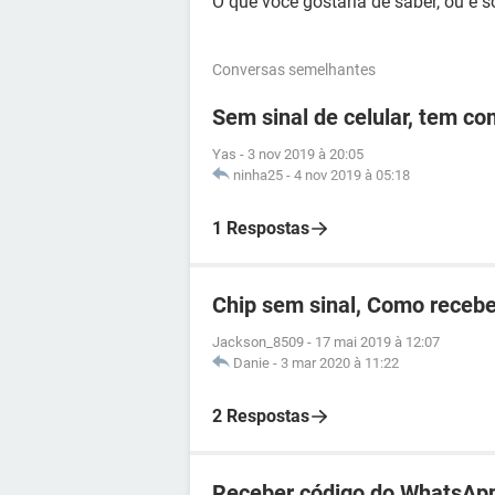
O que você gostaria de saber, ou é 
Conversas semelhantes
Sem sinal de celular, tem c
Yas
-
3 nov 2019 à 20:05
ninha25
-
4 nov 2019 à 05:18
1 Respostas
Chip sem sinal, Como recebe
Jackson_8509
-
17 mai 2019 à 12:07
Danie
-
3 mar 2020 à 11:22
2 Respostas
Receber código do WhatsApp