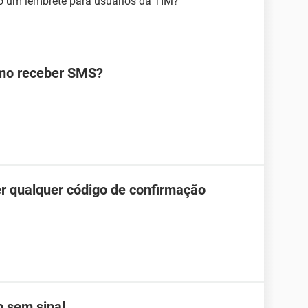
só um lembrete para usuários da TIM?
omo receber SMS?
r qualquer código de confirmação
 sem sinal