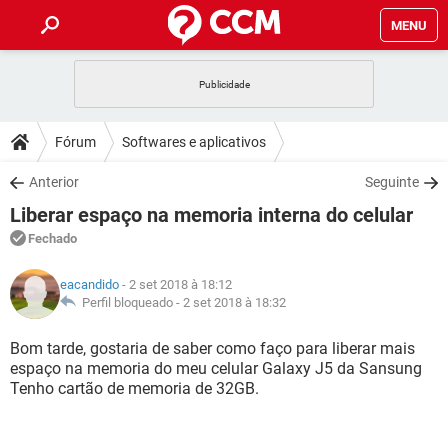
MENU
INÍCIO
JOGOS
WHATSAPP
DICAS
Fórum
Softwares e aplicativos
CELULAR
FACEBOOK
JOGOS
WHATSAPP
DOWNLOADS
Anterior
Seguinte
OUTLOOK
EXCEL
CELULAR
FACEBOOK
Liberar espaço na memoria interna do celular
INSTAGRAM
JOGOS
GMAIL
WHATSAPP
FÓRUM
OUTLOOK
EXCEL
Fechado
GUIA DE COMPRAS
CELULAR
FACEBOOK
INSTAGRAM
JOGOS
GMAIL
WHATSAPP
GLOSSÁRIO
OUTLOOK
eacandido
- 2 set 2018 à 18:12
EXCEL
GUIA DE COMPRAS
CELULAR
FACEBOOK
Perfil bloqueado -
2 set 2018 à 18:32
INSTAGRAM
JOGOS
GMAIL
WHATSAPP
OUTLOOK
EXCEL
Bom tarde, gostaria de saber como faço para liberar mais
GUIA DE COMPRAS
CELULAR
FACEBOOK
espaço na memoria do meu celular Galaxy J5 da Sansung
INSTAGRAM
GMAIL
Tenho cartão de memoria de 32GB.
OUTLOOK
EXCEL
GUIA DE COMPRAS
INSTAGRAM
GMAIL