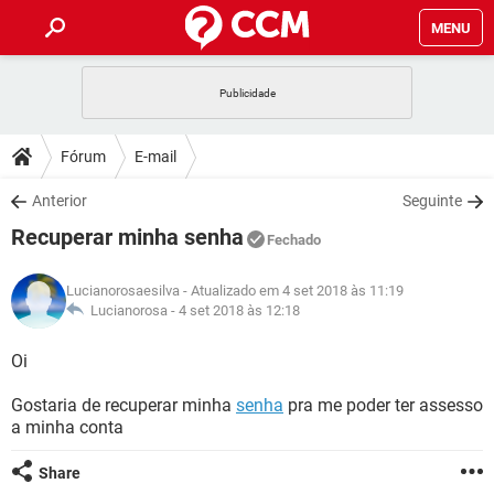
MENU
INÍCIO
JOGOS
WHATSAPP
DICAS
Fórum
E-mail
CELULAR
FACEBOOK
JOGOS
WHATSAPP
DOWNLOADS
Anterior
Seguinte
OUTLOOK
EXCEL
CELULAR
FACEBOOK
Recuperar minha senha
INSTAGRAM
JOGOS
GMAIL
WHATSAPP
Fechado
FÓRUM
OUTLOOK
EXCEL
GUIA DE COMPRAS
CELULAR
FACEBOOK
Lucianorosaesilva
- Atualizado em 4 set 2018 às 11:19
INSTAGRAM
JOGOS
GMAIL
WHATSAPP
GLOSSÁRIO
Lucianorosa -
4 set 2018 às 12:18
OUTLOOK
EXCEL
GUIA DE COMPRAS
CELULAR
FACEBOOK
INSTAGRAM
JOGOS
GMAIL
WHATSAPP
Oi
OUTLOOK
EXCEL
GUIA DE COMPRAS
CELULAR
FACEBOOK
Gostaria de recuperar minha
senha
pra me poder ter assesso
INSTAGRAM
GMAIL
a minha conta
OUTLOOK
EXCEL
GUIA DE COMPRAS
INSTAGRAM
GMAIL
Share