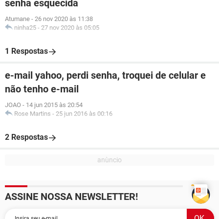
senha esquecida
Atumane
-
26 nov 2020 às 11:38
ninha25
-
27 nov 2020 às 05:05
1 Respostas
e-mail yahoo, perdi senha, troquei de celular e
não tenho e-mail
JOAO
-
14 jun 2015 às 20:54
Rose Martins
-
25 jun 2016 às 00:16
2 Respostas
ASSINE NOSSA NEWSLETTER!