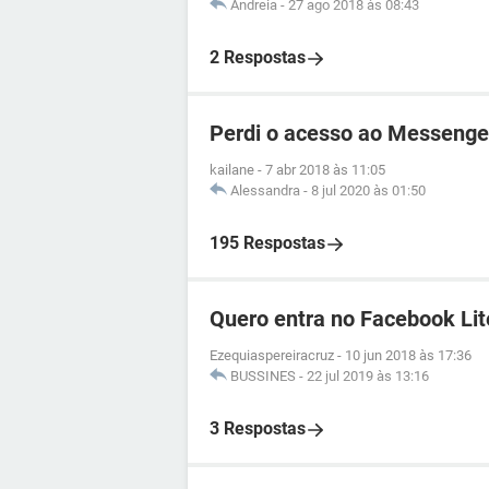
Andreia
-
27 ago 2018 às 08:43
2 Respostas
Perdi o acesso ao Messenge
kailane
-
7 abr 2018 às 11:05
Alessandra
-
8 jul 2020 às 01:50
195 Respostas
Quero entra no Facebook Lit
Ezequiaspereiracruz
-
10 jun 2018 às 17:36
BUSSINES
-
22 jul 2019 às 13:16
3 Respostas