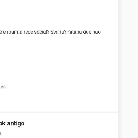
 entrar na rede social? senha?Página que não
1:30
ok antigo
9