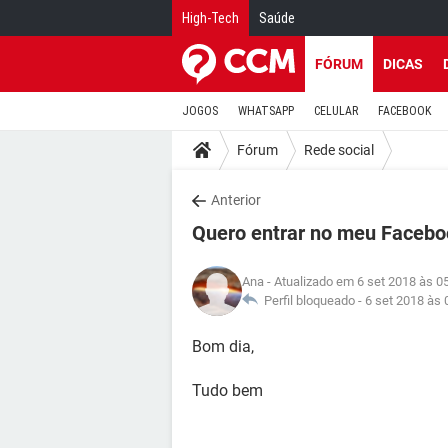
High-Tech
Saúde
FÓRUM
DICAS
JOGOS
WHATSAPP
CELULAR
FACEBOOK
Fórum
Rede social
Anterior
Quero entrar no meu Faceb
Ana
- Atualizado em 6 set 2018 às 0
Perfil bloqueado -
6 set 2018 às 
Bom dia,
Tudo bem