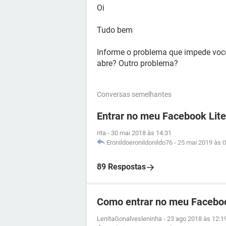
Oi
Tudo bem
Informe o problema que impede você
abre? Outro problema?
Conversas semelhantes
Entrar no meu Facebook Lite
rita
-
30 mai 2018 às 14:31
Eronildoeronildonildo76
-
25 mai 2019 às 0
89 Respostas
Como entrar no meu Facebo
LenitaGonalvesleninha
-
23 ago 2018 às 12:1