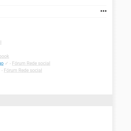
l
book
go
✓
-
Fórum Rede social
✓
-
Fórum Rede social