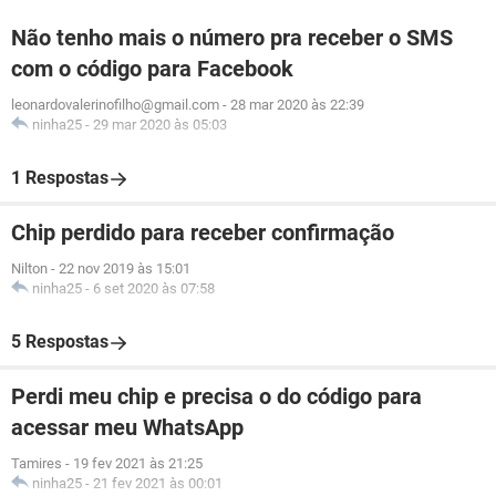
Não tenho mais o número pra receber o SMS
com o código para Facebook
leonardovalerinofilho@gmail.com
-
28 mar 2020 às 22:39
ninha25
-
29 mar 2020 às 05:03
1 Respostas
Chip perdido para receber confirmação
Nilton
-
22 nov 2019 às 15:01
ninha25
-
6 set 2020 às 07:58
5 Respostas
Perdi meu chip e precisa o do código para
acessar meu WhatsApp
Tamires
-
19 fev 2021 às 21:25
ninha25
-
21 fev 2021 às 00:01