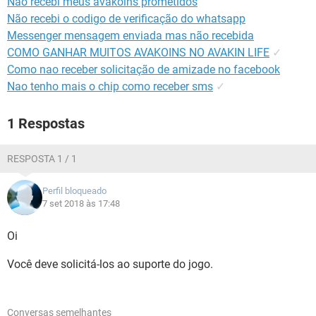
Não recebi meus avakoins prometidos
GUIA DE COMPRAS
Não recebi o codigo de verificação do whatsapp
Messenger mensagem enviada mas não recebida
COMO GANHAR MUITOS AVAKOINS NO AVAKIN LIFE
✓
Como nao receber solicitação de amizade no facebook
Nao tenho mais o chip como receber sms
✓
1 Respostas
RESPOSTA 1 / 1
Perfil bloqueado
7 set 2018 às 17:48
Oi
Você deve solicitá-los ao suporte do jogo.
Conversas semelhantes