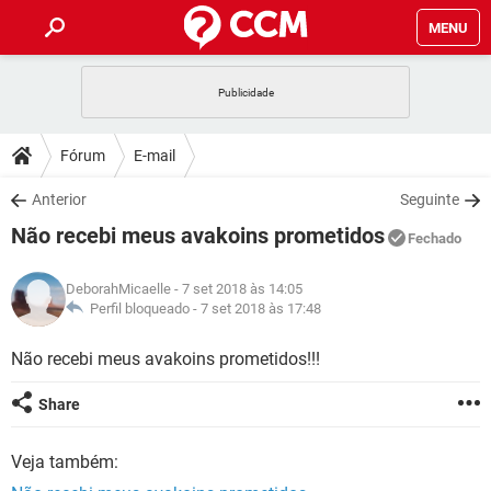
MENU
INÍCIO
JOGOS
WHATSAPP
DICAS
Fórum
E-mail
CELULAR
FACEBOOK
JOGOS
WHATSAPP
DOWNLOADS
Anterior
Seguinte
OUTLOOK
EXCEL
CELULAR
FACEBOOK
Não recebi meus avakoins prometidos
INSTAGRAM
JOGOS
GMAIL
WHATSAPP
Fechado
FÓRUM
OUTLOOK
EXCEL
GUIA DE COMPRAS
CELULAR
FACEBOOK
DeborahMicaelle
- 7 set 2018 às 14:05
INSTAGRAM
JOGOS
GMAIL
WHATSAPP
GLOSSÁRIO
Perfil bloqueado -
7 set 2018 às 17:48
OUTLOOK
EXCEL
GUIA DE COMPRAS
CELULAR
FACEBOOK
INSTAGRAM
JOGOS
GMAIL
WHATSAPP
Não recebi meus avakoins prometidos!!!
OUTLOOK
EXCEL
GUIA DE COMPRAS
CELULAR
FACEBOOK
Share
INSTAGRAM
GMAIL
OUTLOOK
EXCEL
GUIA DE COMPRAS
Veja também:
INSTAGRAM
GMAIL